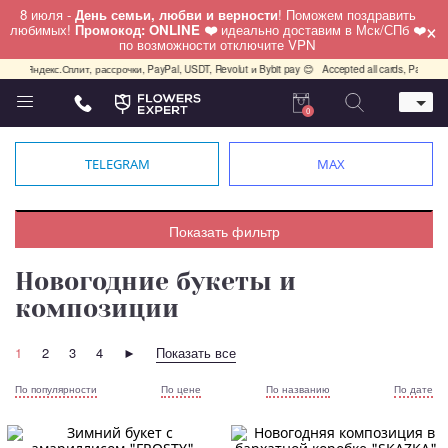
8 июля -
День семьи, любви и верности
! Поможем поздравить
×
любимых!
Промокод: ONLINE ❤️
идеально доставим в Мск/СПб ❤️
по возможности отключите VPN
 Яндекс.Сплит, рассрочки, PayPal, USDT, Revolut и Bybit pay 😊
Accepted all cards, PayPal, USD
0
Телефон
+7 (495) 982-55-05
TELEGRAM
MAX
Whatsapp / Telegram / Viber
+7 (911) 928-84-77
Москва, Бауманская 20 стр 7
Показать фильтр
работаем круглосуточно
Новогодние букеты и
композиции
1
2
3
4
►
Показать все
По популярности
По цене
По названию
По дате