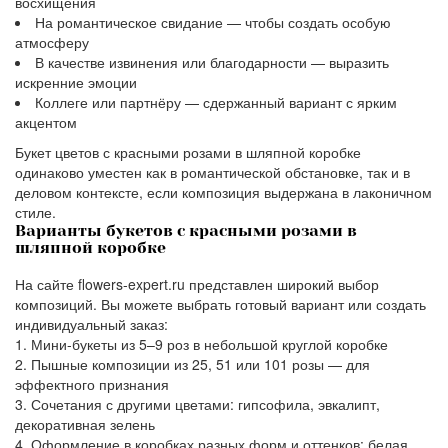
восхищения
На романтическое свидание — чтобы создать особую
атмосферу
В качестве извинения или благодарности — выразить
искренние эмоции
Коллеге или партнёру — сдержанный вариант с ярким
акцентом
Букет цветов с красными розами в шляпной коробке
одинаково уместен как в романтической обстановке, так и в
деловом контексте, если композиция выдержана в лаконичном
стиле.
Варианты букетов с красными розами в
шляпной коробке
На сайте flowers-expert.ru представлен широкий выбор
композиций. Вы можете выбрать готовый вариант или создать
индивидуальный заказ:
Мини-букеты из 5–9 роз в небольшой круглой коробке
Пышные композиции из 25, 51 или 101 розы — для
эффектного признания
Сочетания с другими цветами: гипсофила, эвкалипт,
декоративная зелень
Оформление в коробках разных форм и оттенков: белая,