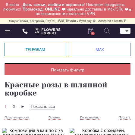
8 июля -
День семьи, любви и верности
! Поможем поздравить
×
любимых!
Промокод: ONLINE ❤️
идеально доставим в Мск/СПб ❤️
по возможности отключите VPN
Яндекс.Сплит, рассрочки, PayPal, USDT, Revolut и Bybit pay 😊
Accepted all cards, PayPal, USDT
0
Телефон
+7 (495) 982-55-05
TELEGRAM
MAX
Whatsapp / Telegram / Viber
+7 (911) 928-84-77
Москва, Бауманская 20 стр 7
Показать фильтр
работаем круглосуточно
Красные розы в шляпной
коробке
1
2
►
Показать все
По популярности
По цене
По названию
По дате