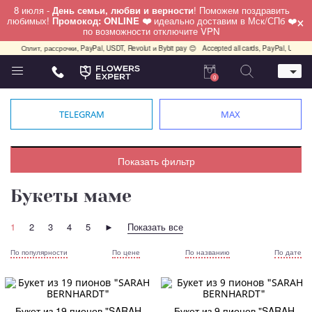
8 июля -
День семьи, любви и верности
! Поможем поздравить
×
любимых!
Промокод: ONLINE ❤️
идеально доставим в Мск/СПб ❤️
по возможности отключите VPN
с.Сплит, рассрочки, PayPal, USDT, Revolut и Bybit pay 😊
Accepted all cards, PayPal, USDT, Revo
0
Телефон
+7 (495) 982-55-05
TELEGRAM
MAX
Whatsapp / Telegram / Viber
+7 (911) 928-84-77
Москва, Бауманская 20 стр 7
Показать фильтр
работаем круглосуточно
Букеты маме
1
2
3
4
5
►
Показать все
По популярности
По цене
По названию
По дате
Букет из 19 пионов "SARAH
Букет из 9 пионов "SARAH