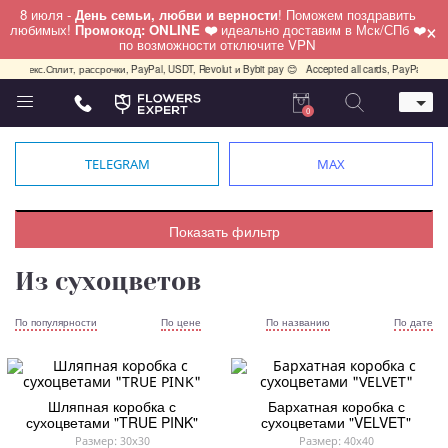
8 июля -
День семьи, любви и верности
! Поможем поздравить
×
любимых!
Промокод: ONLINE ❤️
идеально доставим в Мск/СПб ❤️
по возможности отключите VPN
Яндекс.Сплит, рассрочки, PayPal, USDT, Revolut и Bybit pay 😊
Accepted all cards, PayPal, USDT,
0
Телефон
+7 (495) 982-55-05
TELEGRAM
MAX
Whatsapp / Telegram / Viber
+7 (911) 928-84-77
Москва, Бауманская 20 стр 7
Показать фильтр
работаем круглосуточно
Из сухоцветов
По популярности
По цене
По названию
По дате
Шляпная коробка с
Бархатная коробка с
сухоцветами "TRUE PINK"
сухоцветами "VELVET"
Размер: 30x30
Размер: 40x40