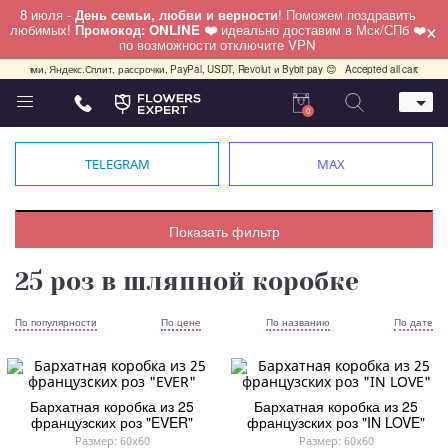
8 июля -
День семьи, любви и верности
! Поможем поздравить
×
любимых!
Промокод: ONLINE ❤️
идеально доставим в Мск/СПб ❤️
по возможности отключите VPN
олями, Яндекс.Сплит, рассрочки, PayPal, USDT, Revolut и Bybit pay 😊
Accepted all cards, PayPa
0
Телефон
+7 (495) 982-55-05
TELEGRAM
MAX
Whatsapp / Telegram / Viber
+7 (911) 928-84-77
Москва, Бауманская 20 стр 7
Показать фильтр
работаем круглосуточно
25 роз в шляпной коробке
По популярности
По цене
По названию
По дате
Бархатная коробка из 25
Бархатная коробка из 25
французских роз "EVER"
французских роз "IN LOVE"
Размер: 60x60
Размер: 60x60