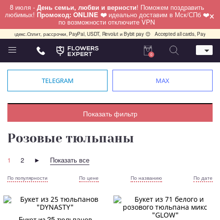
8 июля -
День семьи, любви и верности
! Поможем поздравить
×
любимых!
Промокод: ONLINE ❤️
идеально доставим в Мск/СПб ❤️
по возможности отключите VPN
декс.Сплит, рассрочки, PayPal, USDT, Revolut и Bybit pay 😊
Accepted all cards, PayPal, USDT, R
0
Телефон
+7 (495) 982-55-05
TELEGRAM
MAX
Whatsapp / Telegram / Viber
+7 (911) 928-84-77
Москва, Бауманская 20 стр 7
Показать фильтр
работаем круглосуточно
Розовые тюльпаны
1
2
►
Показать все
По популярности
По цене
По названию
По дате
Букет из 25 тюльпанов