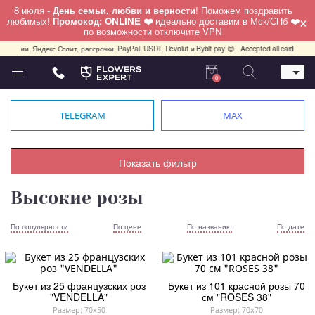
8 июля -
День семьи, любви и верности
! Поможем поздравить
×
любимых!
Промокод: ONLINE ❤️
идеально доставим в Мск/СПб ❤️
по возможности отключите VPN
лями, Яндекс.Сплит, рассрочки, PayPal, USDT, Revolut и Bybit pay 😊
Accepted all cards, PayPal,
0
Телефон
+7 (495) 982-55-05
TELEGRAM
MAX
Whatsapp / Telegram / Viber
+7 (911) 928-84-77
Москва, Бауманская 20 стр 7
Показать фильтр
работаем круглосуточно
Высокие розы
По популярности
По цене
По названию
По дате
Букет из 25 французских роз
Букет из 101 красной розы 70
"VENDELLA"
см "ROSES 38"
Размер: 70x50
Размер: 70x70