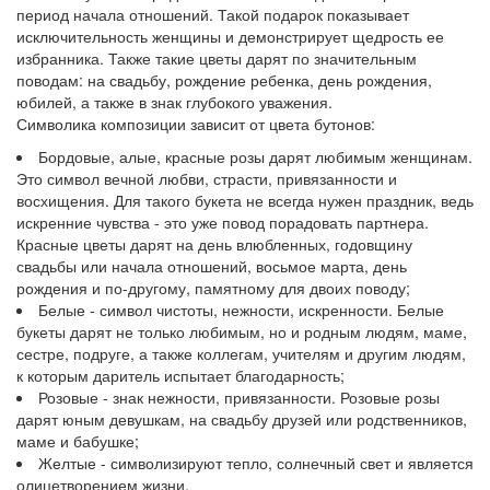
период начала отношений. Такой подарок показывает
исключительность женщины и демонстрирует щедрость ее
избранника. Также такие цветы дарят по значительным
поводам: на свадьбу, рождение ребенка, день рождения,
юбилей, а также в знак глубокого уважения.
Символика композиции зависит от цвета бутонов:
Бордовые, алые, красные розы дарят любимым женщинам.
Это символ вечной любви, страсти, привязанности и
восхищения. Для такого букета не всегда нужен праздник, ведь
искренние чувства - это уже повод порадовать партнера.
Красные цветы дарят на день влюбленных, годовщину
свадьбы или начала отношений, восьмое марта, день
рождения и по-другому, памятному для двоих поводу;
Белые - символ чистоты, нежности, искренности. Белые
букеты дарят не только любимым, но и родным людям, маме,
сестре, подруге, а также коллегам, учителям и другим людям,
к которым даритель испытает благодарность;
Розовые - знак нежности, привязанности. Розовые розы
дарят юным девушкам, на свадьбу друзей или родственников,
маме и бабушке;
Желтые - символизируют тепло, солнечный свет и является
олицетворением жизни.