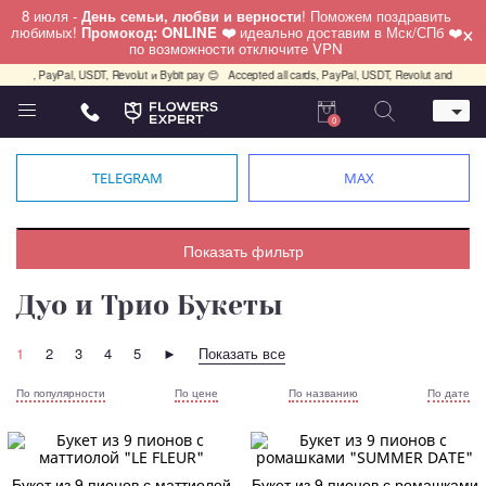
8 июля -
День семьи, любви и верности
! Поможем поздравить
×
любимых!
Промокод: ONLINE ❤️
идеально доставим в Мск/СПб ❤️
по возможности отключите VPN
, PayPal, USDT, Revolut и Bybit pay 😊
Accepted all cards, PayPal, USDT, Revolut and Bybit pay
0
Телефон
+7 (495) 982-55-05
TELEGRAM
MAX
Whatsapp / Telegram / Viber
+7 (911) 928-84-77
Москва, Бауманская 20 стр 7
Показать фильтр
работаем круглосуточно
Дуо и Трио Букеты
1
2
3
4
5
►
Показать все
По популярности
По цене
По названию
По дате
Букет из 9 пионов с маттиолой
Букет из 9 пионов с ромашками