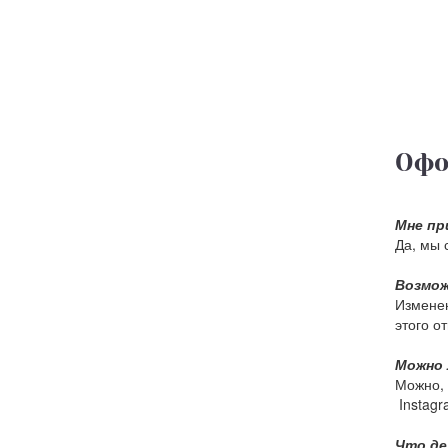
Офо
Мне пр
Да, мы 
Возмож
Изменен
этого о
Можно 
Можно, 
Instagr
Что де