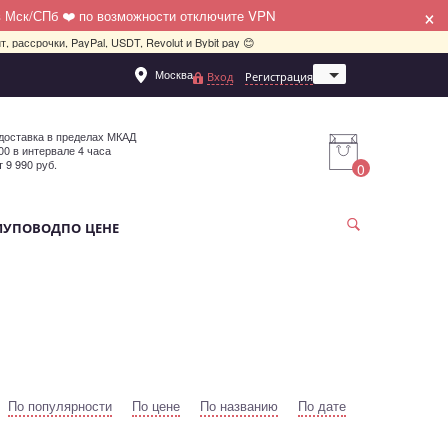
×
в Мск/СПб ❤️ по возможности отключите VPN
, рассрочки, PayPal, USDT, Revolut и Bybit pay 😊
Москва
Вход
Регистрация
Санкт-Петербург
доставка в пределах МКАД
:00 в интервале 4 часа
т 9 990 руб.
0
МУ
ПОВОД
ПО ЦЕНЕ
По популярности
По цене
По названию
По дате