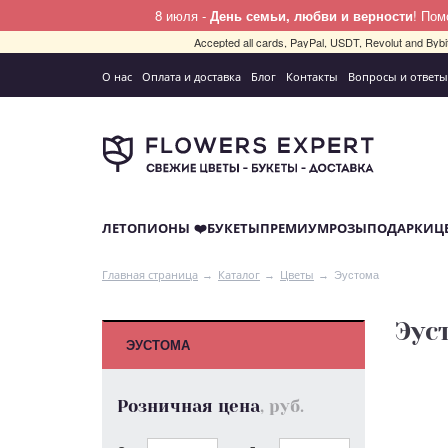
8 июля -
День семьи, любви и верности
! По
Accepted all cards, PayPal, USDT, Revolut and By
О нас
Оплата и доставка
Блог
Контакты
Вопросы и ответы
ЛЕТО
ПИОНЫ ❤️
БУКЕТЫ
ПРЕМИУМ
РОЗЫ
ПОДАРКИ
Ц
Эустома
Главная страница
Каталог
Цветы
Эус
ЭУСТОМА
Розничная цена
, руб.