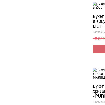
Букет
и виб
LIGHT
Размер: 5
13 950
Букет 
хриза
«PUR
Размер: 5