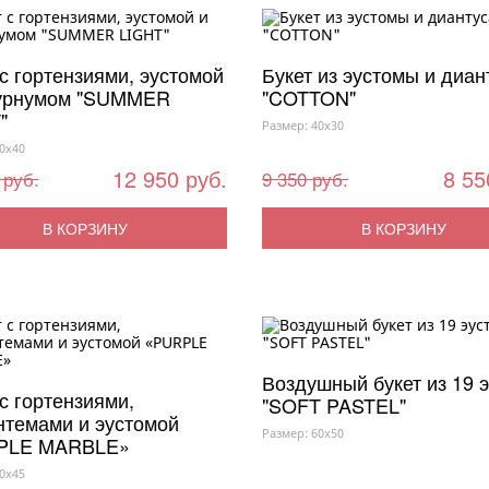
 с гортензиями, эустомой
Букет из эустомы и диан
урнумом "SUMMER
"COTTON"
"
Размер: 40x30
0x40
12 950 руб.
8 55
 руб.
9 350 руб.
В КОРЗИНУ
В КОРЗИНУ
Воздушный букет из 19 
с гортензиями,
"SOFT PASTEL"
нтемами и эустомой
Размер: 60x50
PLE MARBLE»
0x45