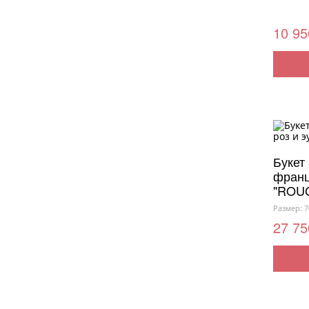
10 95
Букет 
франц
"ROU
Размер: 7
27 75