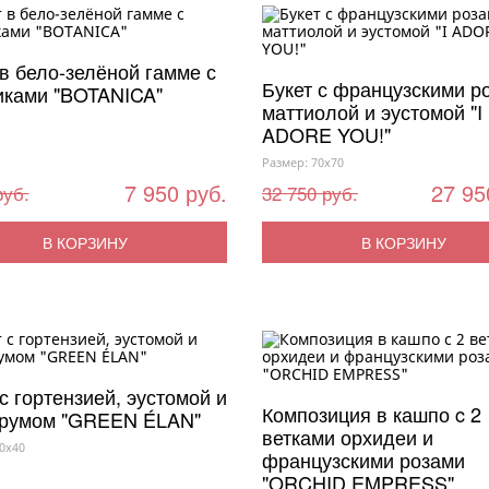
 в бело-зелёной гамме с
Букет с французскими р
иками "BOTANICA"
маттиолой и эустомой "I
ADORE YOU!"
Размер: 70x70
7 950 руб.
27 95
руб.
32 750 руб.
В КОРЗИНУ
В КОРЗИНУ
с гортензией, эустомой и
Композиция в кашпо c 2
румом "GREEN ÉLAN"
ветками орхидеи и
0x40
французскими розами
"ORCHID EMPRESS"