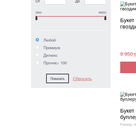
От
До
5950
99950
Букет
гвозд
Любой
Премиум
9 950 
Делюкс
Прочее> 100
Букет 
бупле
Размер: 4