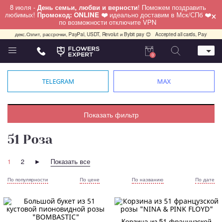
8 июля -
День семьи, любви и верности
! Поможем поздравить
×
любимых!
Промокод: ONLINE ❤️
идеально доставим в Мск/СПб ❤️
по возможности отключите VPN
ндекс.Сплит, рассрочки, PayPal, USDT, Revolut и Bybit pay 😊
Accepted all cards, PayPal, USDT,
0
Телефон
+7 (495) 982-55-05
TELEGRAM
MAX
Whatsapp / Telegram / Viber
+7 (911) 928-84-77
Москва, Бауманская 20 стр 7
Показать фильтр
работаем круглосуточно
51 Роза
1
2
►
Показать все
По популярности
По цене
По названию
По дате
Корзина из 51 французской