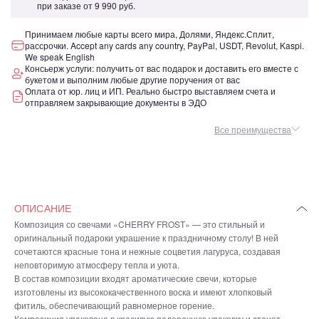
при заказе от
9 990 руб.
Принимаем любые карты всего мира, Долями, Яндекс.Сплит,
рассрочки. Accept any cards any country, PayPal, USDT, Revolut, Kaspi.
We speak English
Консьерж услуги: получить от вас подарок и доставить его вместе с
букетом и выполним любые другие поручения от вас
Оплата от юр. лиц и ИП. Реально быстро выставляем счета и
отправляем закрывающие документы в ЭДО
Все преимущества
ОПИСАНИЕ
Композиция со свечами «CHERRY FROST» — это стильный и
оригинальный подароки украшение к праздничному столу! В ней
сочетаются красные тона и нежные соцветия лагуруса, создавая
неповторимую атмосферу тепла и уюта.
В состав композиции входят ароматические свечи, которые
изготовлены из высококачественного воска и имеют хлопковый
фитиль, обеспечивающий равномерное горение.
Композиция упакована в красивую подарочную упаковку и станет