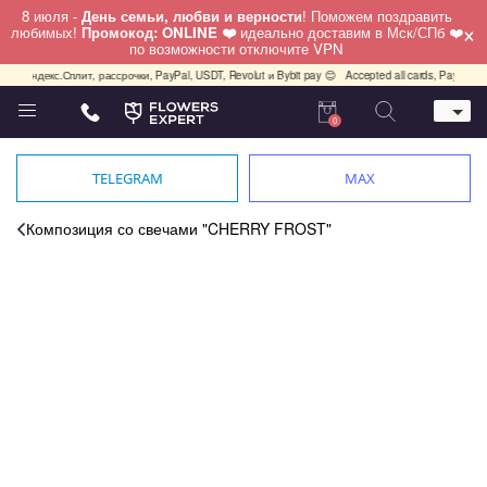
8 июля -
День семьи, любви и верности
! Поможем поздравить
×
любимых!
Промокод: ONLINE ❤️
идеально доставим в Мск/СПб ❤️
по возможности отключите VPN
ми, Яндекс.Сплит, рассрочки, PayPal, USDT, Revolut и Bybit pay 😊
Accepted all cards, PayPal, U
0
Телефон
+7 (495) 982-55-05
TELEGRAM
MAX
Whatsapp / Telegram / Viber
+7 (911) 928-84-77
Композиция со свечами "CHERRY FROST"
Москва, Бауманская 20 стр 7
работаем круглосуточно