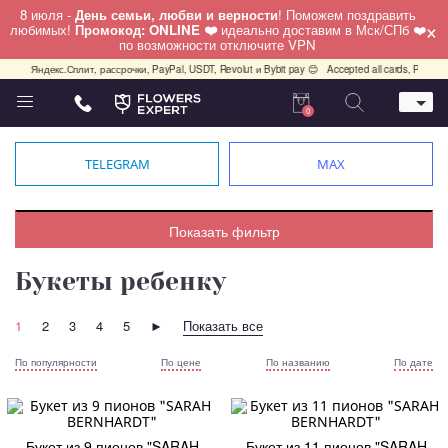
8 июля -
День семьи, любви и верности
! Поможем поздравить
×
любимых!
Промокод: ONLINE ❤️
идеально доставим в Мск/СПб ❤️
по возможности отключите VPN
, Яндекс.Сплит, рассрочки, PayPal, USDT, Revolut и Bybit pay 😊
Accepted all cards, PayPal, US
0
Телефон
+7 (495) 982-55-05
TELEGRAM
MAX
Whatsapp / Telegram / Viber
+7 (911) 928-84-77
Москва, Бауманская 20 стр 7
Показать фильтр
работаем круглосуточно
Букеты ребенку
1
2
3
4
5
►
Показать все
По популярности
По цене
По названию
По дате
Букет из 9 пионов "SARAH
Букет из 11 пионов "SARAH