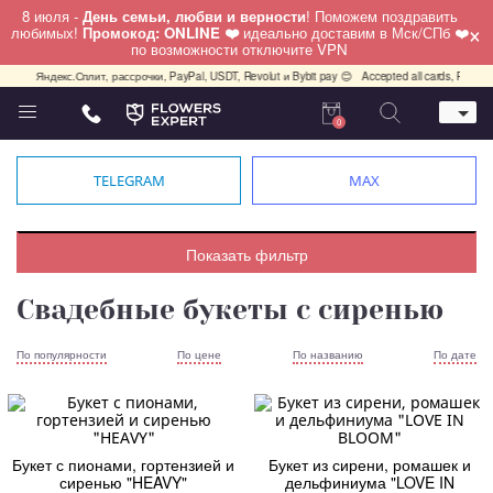
8 июля -
День семьи, любви и верности
! Поможем поздравить
×
любимых!
Промокод: ONLINE ❤️
идеально доставим в Мск/СПб ❤️
по возможности отключите VPN
ями, Яндекс.Сплит, рассрочки, PayPal, USDT, Revolut и Bybit pay 😊
Accepted all cards, PayPal, 
0
Телефон
+7 (495) 982-55-05
TELEGRAM
MAX
Whatsapp / Telegram / Viber
+7 (911) 928-84-77
Москва, Бауманская 20 стр 7
Показать фильтр
работаем круглосуточно
Свадебные букеты с сиренью
По популярности
По цене
По названию
По дате
Букет с пионами, гортензией и
Букет из сирени, ромашек и
сиренью "HEAVY"
дельфиниума "LOVE IN