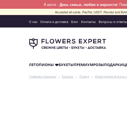
8 июля -
День семьи, любви и верности
! По
Accepted all cards, PayPal, USDT, Revolut and By
О нас
Оплата и доставка
Блог
Контакты
Вопросы и ответы
ЛЕТО
ПИОНЫ ❤️
БУКЕТЫ
ПРЕМИУМ
РОЗЫ
ПОДАРКИ
Ц
Главная страница
Каталог
Повод
Новогодние букеты 