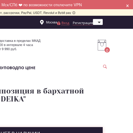
×
в Мск/СПб ❤️ по возможности отключите VPN
, рассрочки, PayPal, USDT, Revolut и Bybit pay 😊
Москва
Вход
Регистрация
Санкт-Петербург
доставка в пределах МКАД
:00 в интервале 4 часа
т 9 990 руб.
0
МУ
ПОВОД
ПО ЦЕНЕ
позиция в бархатной
DEIKA"