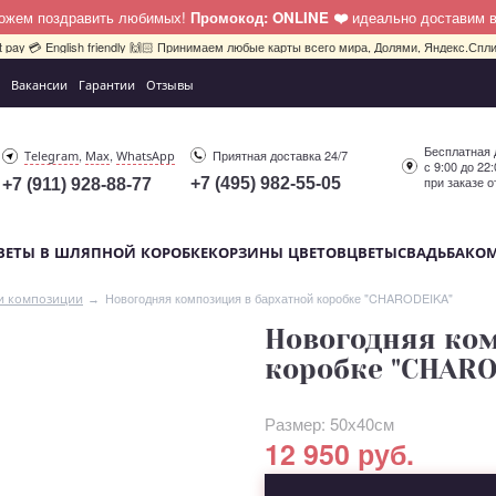
можем поздравить любимых!
Промокод: ONLINE ❤️
идеально доставим 
bit pay 💳 English friendly 🙌🏻 Принимаем любые карты всего мира, Долями, Яндекс.Сплит
Вакансии
Гарантии
Отзывы
Бесплатная 
,
,
Приятная доставка 24/7
Telegram
Max
WhatsApp
с 9:00 до 22
при заказе о
+7 (495) 982-55-05
+7 (911) 928-88-77
ВЕТЫ В ШЛЯПНОЙ КОРОБКЕ
КОРЗИНЫ ЦВЕТОВ
ЦВЕТЫ
СВАДЬБА
КО
Новогодняя композиция в бархатной коробке "CHARODEIKA"
и композиции
Новогодняя ком
коробке "CHARO
Размер: 50х40см
12 950 руб.