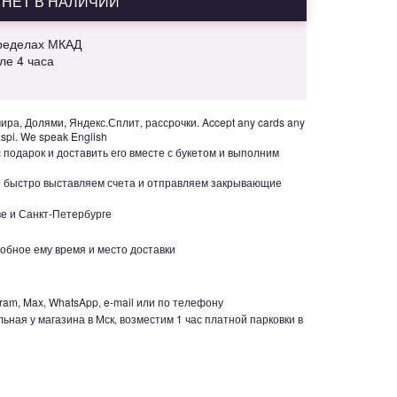
НЕТ В НАЛИЧИИ
пределах МКАД
але 4 часа
ра, Долями, Яндекс.Сплит, рассрочки. Accept any cards any
aspi. We speak English
с подарок и доставить его вместе с букетом и выполним
но быстро выставляем счета и отправляем закрывающие
е и Санкт-Петербурге
обное ему время и место доставки
ram, Max, WhatsApp, e-mail или по телефону
ьная у магазина в Мск, возместим 1 час платной парковки в