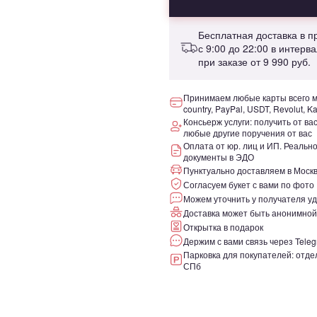
Бесплатная доставка в 
с 9:00 до 22:00 в интерв
при заказе от
9 990 руб.
Принимаем любые карты всего ми
country, PayPal, USDT, Revolut, K
Консьерж услуги: получить от ва
любые другие поручения от вас
Оплата от юр. лиц и ИП. Реаль
документы в ЭДО
Пунктуально доставляем в Москв
Согласуем букет с вами по фото
Можем уточнить у получателя уд
Доставка может быть анонимной
Открытка в подарок
Держим с вами связь через Teleg
Парковка для покупателей: отдел
СПб