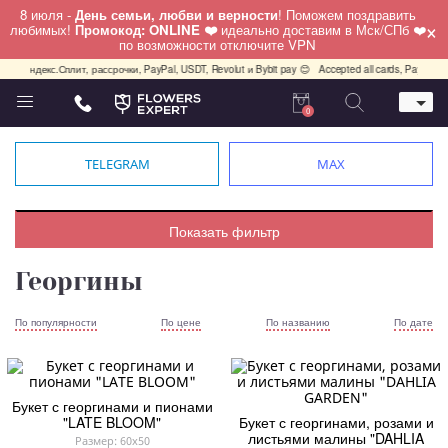
8 июля -
День семьи, любви и верности
! Поможем поздравить
×
любимых!
Промокод: ONLINE ❤️
идеально доставим в Мск/СПб ❤️
по возможности отключите VPN
 Яндекс.Сплит, рассрочки, PayPal, USDT, Revolut и Bybit pay 😊
Accepted all cards, PayPal, USD
0
Телефон
+7 (495) 982-55-05
TELEGRAM
MAX
Whatsapp / Telegram / Viber
+7 (911) 928-84-77
Москва, Бауманская 20 стр 7
Показать фильтр
работаем круглосуточно
Георгины
По популярности
По цене
По названию
По дате
Букет с георгинами и пионами
"LATE BLOOM"
Букет с георгинами, розами и
листьями малины "DAHLIA
Размер: 60x50