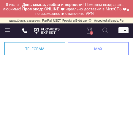
8 июля -
День семьи, любви и верности
! Поможем поздравить
×
любимых!
Промокод: ONLINE ❤️
идеально доставим в Мск/СПб ❤️
по возможности отключите VPN
и, Яндекс.Сплит, рассрочки, PayPal, USDT, Revolut и Bybit pay 😊
Accepted all cards, PayPal, U
0
Телефон
+7 (495) 982-55-05
TELEGRAM
MAX
Whatsapp / Telegram / Viber
+7 (911) 928-84-77
Москва, Бауманская 20 стр 7
работаем круглосуточно