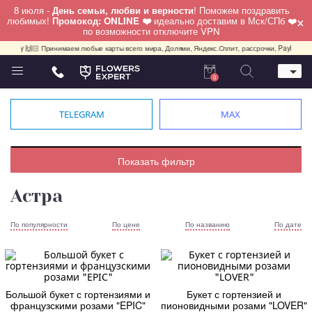
8 июля -
День семьи, любви и верности
! Поможем поздравить
×
любимых!
Промокод: ONLINE ❤️
идеально доставим в Мск/СПб ❤️
по возможности отключите VPN
 friendly 🙌🏻 Принимаем любые карты всего мира, Долями, Яндекс.Сплит, рассрочки, PayPal, USDT, 
0
Телефон
+7 (495) 982-55-05
TELEGRAM
MAX
Whatsapp / Telegram / Viber
+7 (911) 928-84-77
Москва, Бауманская 20 стр 7
Показать фильтр
работаем круглосуточно
Астра
По популярности
По цене
По названию
По дате
Большой букет с гортензиями и
Букет с гортензией и
французскими розами "EPIC"
пионовидными розами "LOVER"