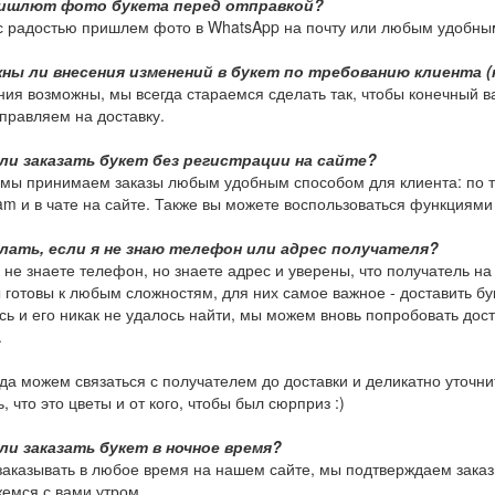
ишлют фото букета перед отправкой?
с радостью пришлем фото в WhatsApp на почту или любым удобны
ны ли внесения изменений в букет по требованию клиента (
ия возможны, мы всегда стараемся сделать так, чтобы конечный в
тправляем на доставку.
ли заказать букет без регистрации на сайте?
мы принимаем заказы любым удобным способом для клиента: по тел
am и в чате на сайте. Также вы можете воспользоваться функциями 
лать, если я не знаю телефон или адрес получателя?
 не знаете телефон, но знаете адрес и уверены, что получатель на
 готовы к любым сложностям, для них самое важное - доставить бу
сь и его никак не удалось найти, мы можем вновь попробовать доста
.
да можем связаться с получателем до доставки и деликатно уточни
, что это цветы и от кого, чтобы был сюрприз :)
ли заказать букет в ночное время?
аказывать в любое время на нашем сайте, мы подтверждаем заказы
емся с вами утром.