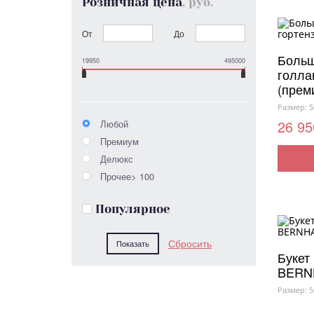
Розничная цена
, руб.
От
До
Больш
19950
495000
голла
(прем
Размер: 5
26 95
Любой
Премиум
Делюкс
Прочее> 100
Популярное
Букет
BERN
Размер: 5