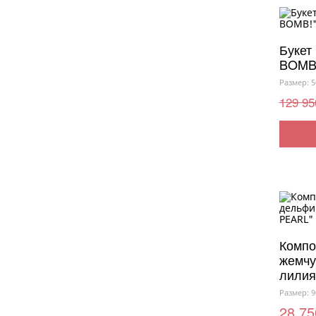
Букет
BOMB
Размер: 5
129 95
Компо
жемчу
лилия
Размер: 9
28 75