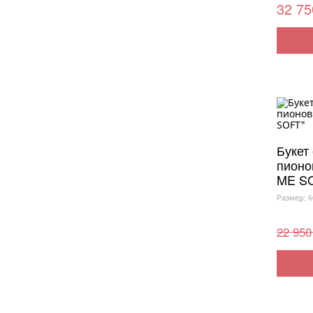
32 75
Букет 
пионо
ME S
Размер: 6
22 950