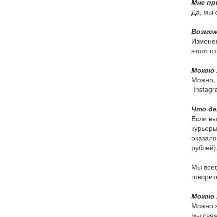
Мне пр
Да, мы 
Возмож
Изменен
этого о
Можно 
Можно, 
Instagr
Что де
Если вы
курьеры
оказало
рублей)
Мы всег
говорить
Можно 
Можно з
мы свяж