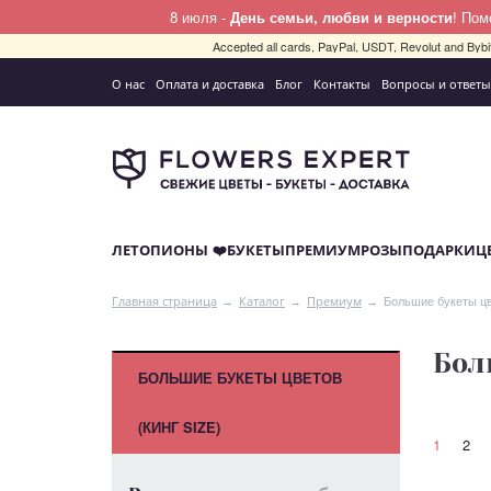
8 июля -
День семьи, любви и верности
! По
Accepted all cards, PayPal, USDT, Revolut and By
О нас
Оплата и доставка
Блог
Контакты
Вопросы и ответы
ЛЕТО
ПИОНЫ ❤️
БУКЕТЫ
ПРЕМИУМ
РОЗЫ
ПОДАРКИ
Ц
Большие букеты цве
Главная страница
Каталог
Премиум
Бол
БОЛЬШИЕ БУКЕТЫ ЦВЕТОВ
(КИНГ SIZE)
1
2