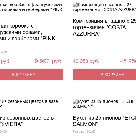
Композиция в кашпо c 2
ая коробка с
гортензиями "COSTA
узскими розами,
AZZURRA"
ми и герберами "PINK
0x80
19 990 руб.
45 95
 руб.
49 950 руб.
В КОРЗИНУ
В КОРЗИНУ
 из сезонных цветов в
Букет из 25 пионов "ET
"RIVIERA"
SALMON"
0x60
Размер: 50x45