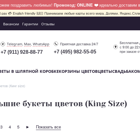
можем поздравить любимых!
Промокод: ONLINE ❤️
идеально доставим 
bit pay 💳 English friendly 🙌🏻 Принимаем любые карты всего мира, Долями, Яндекс.Сплит
Вакансии
Гарантии
Отзывы
Бесплатная 
,
,
Приятная доставка 24/7
Telegram
Max
WhatsApp
с 9:00 до 22
при заказе о
+7 (495) 982-55-05
+7 (911) 928-88-77
ВЕТЫ В ШЛЯПНОЙ КОРОБКЕ
КОРЗИНЫ ЦВЕТОВ
ЦВЕТЫ
СВАДЬБА
КО
тов (Кинг size)
ьшие букеты цветов (King Size)
3
4
5
►
Показать все