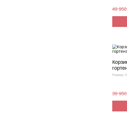
49 950
Корзи
горте
Размер: 5
39 950