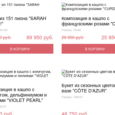
 из 151 пиона "SARAH
Композиция в кашпо c
!"
французскими розами "
0x100
Размер: 70x80
89 950 руб.
25 85
0 руб.
29 950 руб.
В КОРЗИНУ
В КОРЗИНУ
Букет из сезонных цвето
зиция в кашпо c
вазе "CÔTE D’AZUR"
гом, дельфиниумом и
Размер: 100x50
ми "VIOLET PEARL"
0x70
0 руб.
48 750 руб.