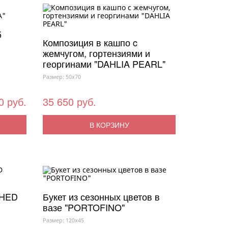
5
Композиция в кашпо c
жемчугом, гортензиями и
георгинами "DAHLIA PEARL"
Размер: 50x70
0 руб.
35 650 руб.
В КОРЗИНУ
CHED
Букет из сезонных цветов в
вазе "PORTOFINO"
Размер: 120x45