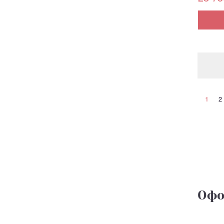
1
2
Офо