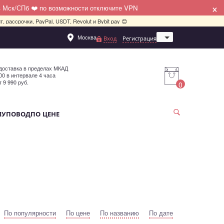
×
в Мск/СПб ❤️ по возможности отключите VPN
, рассрочки, PayPal, USDT, Revolut и Bybit pay 😊
Москва
Вход
Регистрация
Санкт-Петербург
доставка в пределах МКАД
:00 в интервале 4 часа
т 9 990 руб.
0
МУ
ПОВОД
ПО ЦЕНЕ
По популярности
По цене
По названию
По дате