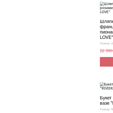
Шляпн
франц
пиона
LOVE"
Размер: 6
22 990
Букет
вазе 
Размер: 8