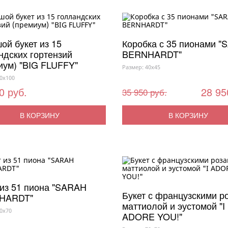
ой букет из 15
Коробка с 35 пионами 
ндских гортензий
BERNHARDT"
иум) "BIG FLUFFY"
Размер: 40x45
0x100
0 руб.
28 95
35 950 руб.
В КОРЗИНУ
В КОРЗИНУ
 из 51 пиона "SARAH
Букет с французскими р
HARDT"
маттиолой и эустомой "I
0x70
ADORE YOU!"