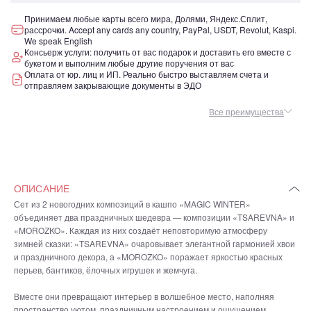
Принимаем любые карты всего мира, Долями, Яндекс.Сплит,
рассрочки. Accept any cards any country, PayPal, USDT, Revolut, Kaspi.
We speak English
Консьерж услуги: получить от вас подарок и доставить его вместе с
букетом и выполним любые другие поручения от вас
Оплата от юр. лиц и ИП. Реально быстро выставляем счета и
отправляем закрывающие документы в ЭДО
Все преимущества
ОПИСАНИЕ
Сет из 2 новогодних композиций в кашпо «MAGIC WINTER»
объединяет два праздничных шедевра — композиции «TSAREVNA» и
«MOROZKO». Каждая из них создаёт неповторимую атмосферу
зимней сказки: «TSAREVNA» очаровывает элегантной гармонией хвои
и праздничного декора, а «MOROZKO» поражает яркостью красных
перьев, бантиков, ёлочных игрушек и жемчуга.
Вместе они превращают интерьер в волшебное место, наполняя
пространство уютом, праздничным настроением и ощущением