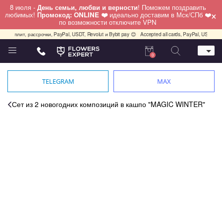
8 июля -
День семьи, любви и верности
! Поможем поздравить
×
любимых!
Промокод: ONLINE ❤️
идеально доставим в Мск/СПб ❤️
по возможности отключите VPN
кс.Сплит, рассрочки, PayPal, USDT, Revolut и Bybit pay 😊
Accepted all cards, PayPal, USDT, Re
0
Телефон
+7 (495) 982-55-05
TELEGRAM
MAX
Whatsapp / Telegram / Viber
+7 (911) 928-84-77
Сет из 2 новогодних композиций в кашпо "MAGIC WINTER"
Москва, Бауманская 20 стр 7
работаем круглосуточно