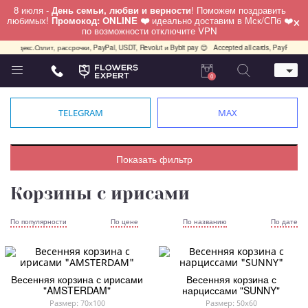
8 июля -
День семьи, любви и верности
! Поможем поздравить
×
любимых!
Промокод: ONLINE ❤️
идеально доставим в Мск/СПб ❤️
по возможности отключите VPN
 Яндекс.Сплит, рассрочки, PayPal, USDT, Revolut и Bybit pay 😊
Accepted all cards, PayPal, USDT
0
Телефон
+7 (495) 982-55-05
TELEGRAM
MAX
Whatsapp / Telegram / Viber
+7 (911) 928-84-77
Москва, Бауманская 20 стр 7
Показать фильтр
работаем круглосуточно
Корзины с ирисами
По популярности
По цене
По названию
По дате
Весенняя корзина с ирисами
Весенняя корзина с
"AMSTERDAM"
нарциссами "SUNNY"
Размер: 70x100
Размер: 50x60