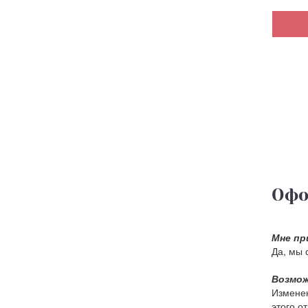
Офо
Мне пр
Да, мы 
Возмож
Изменен
этого о