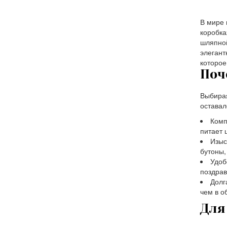
В мире 
коробка
шляпной
элегант
которое
Поч
Выбирая
оставал
Комп
питает 
Изыс
бутоны,
Удоб
поздрав
Долг
чем в о
Для