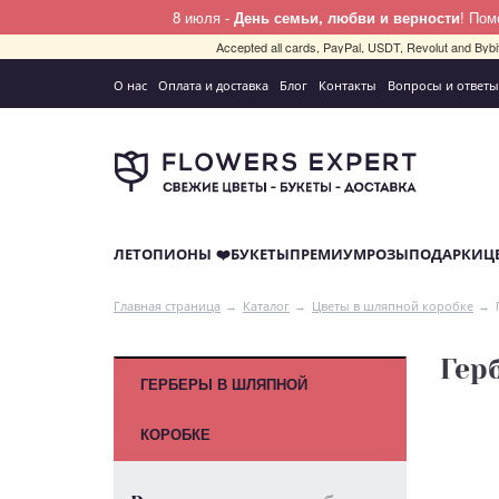
8 июля -
День семьи, любви и верности
! По
Accepted all cards, PayPal, USDT, Revolut and By
О нас
Оплата и доставка
Блог
Контакты
Вопросы и ответы
ЛЕТО
ПИОНЫ ❤️
БУКЕТЫ
ПРЕМИУМ
РОЗЫ
ПОДАРКИ
Ц
Главная страница
Каталог
Цветы в шляпной коробке
Гер
ГЕРБЕРЫ В ШЛЯПНОЙ
КОРОБКЕ