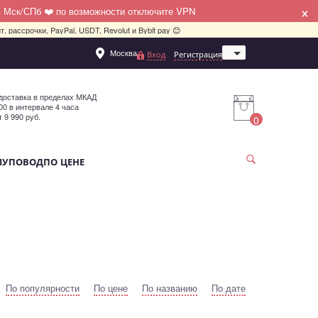
×
в Мск/СПб ❤️ по возможности отключите VPN
, рассрочки, PayPal, USDT, Revolut и Bybit pay 😊
Москва
Вход
Регистрация
Санкт-Петербург
доставка в пределах МКАД
:00 в интервале 4 часа
т 9 990 руб.
0
МУ
ПОВОД
ПО ЦЕНЕ
По популярности
По цене
По названию
По дате