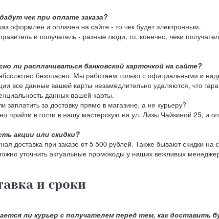
дадут чек при оплате заказа?
каз оформлен и оплачен на сайте - то чек будет электронным.
правитель и получатель - разные люди, то, конечно, чеки получат
сно ли расплачиваться банковской карточкой на сайте?
 абсолютно безопасно. Мы работаем только с официальными и н
ции все данные вашей карты незамедлительно удаляются, что гара
нциальность данных вашей карты.
и заплатить за доставку прямо в магазине, а не курьеру?
но прийти в гости в нашу мастерскую на ул. Лизы Чайкиной 25, и оп
есть акции или скидки?
ная доставка при заказе от 5 500 рублей. Также бывают скидки на
можно уточнить актуальные промокоды у наших вежливых менеджер
тавка и сроки
ается ли курьер с получателем перед тем, как доставить б