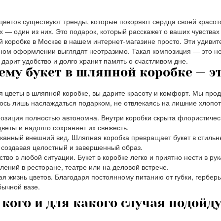
цветов существуют тренды, которые покоряют сердца своей красот
х — один из них. Это подарок, который расскажет о ваших чувствах
 коробке в Москве в нашем интернет-магазине просто. Эти удивит
ном оформлении выглядят неотразимо. Такая композиция — это не 
 дарит удобство и долго хранит память о счастливом дне.
ему букет в шляпной коробке — э
 цветы в шляпной коробке, вы дарите красоту и комфорт. Мы про
ось лишь наслаждаться подарком, не отвлекаясь на лишние хлопот
озиция полностью автономна. Внутри коробки скрыта флористическ
цветы и надолго сохраняет их свежесть.
канный внешний вид. Шляпная коробка превращает букет в стильн
 создавая целостный и завершенный образ.
ство в любой ситуации. Букет в коробке легко и приятно нести в ру
лений в ресторане, театре или на деловой встрече.
ая жизнь цветов. Благодаря постоянному питанию от губки, гербер
бычной вазе.
 кого и для какого случая подойд