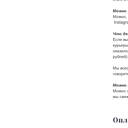
Можно 
Можно, 
Instagr
Что де
Если вы
курьеры
оказало
рублей)
Мы всег
говорить
Можно 
Можно з
мы свяж
Опл