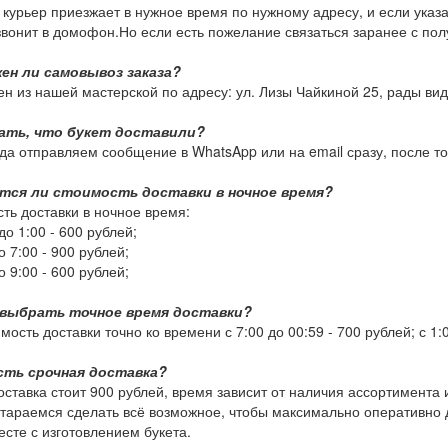
курьер приезжает в нужное время по нужному адресу, и если указа
звонит в домофон.Но если есть пожелание связаться заранее с пол
ен ли самовывоз заказа?
н из нашей мастерской по адресу: ул. Лизы Чайкиной 25, рады виде
нать, что букет доставили?
да отправляем сообщение в WhatsApp или на email сразу, после тог
тся ли стоимость доставки в ночное время?
ть доставки в ночное время:
до 1:00 -
600 рублей
;
о 7:00 -
900 рублей
;
о 9:00 -
600 рублей
;
 выбрать точное время доставки?
имость доставки точно ко времени с 7:00 до 00:59 -
700 рублей
; с 1:
есть срочная доставка?
оставка стоит
900 рублей
, время зависит от наличия ассортимента
стараемся сделать всё возможное, чтобы максимально оперативно д
есте с изготовлением букета.