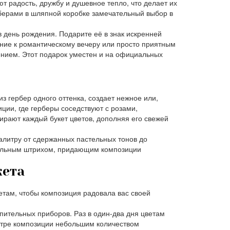
т радость, дружбу и душевное тепло, что делает их
рберами в шляпной коробке замечательный выбор в
 день рождения. Подарите её в знак искренней
ние к романтическому вечеру или просто приятным
ением. Этот подарок уместен и на официальных
я
з гербер одного оттенка, создает нежное или,
ии, где герберы соседствуют с розами,
рают каждый букет цветов, дополняя его свежей
литру от сдержанных пастельных тонов до
нальным штрихом, придающим композиции
кета
етам, чтобы композиция радовала вас своей
опительных приборов. Раз в один-два дня цветам
ентре композиции небольшим количеством