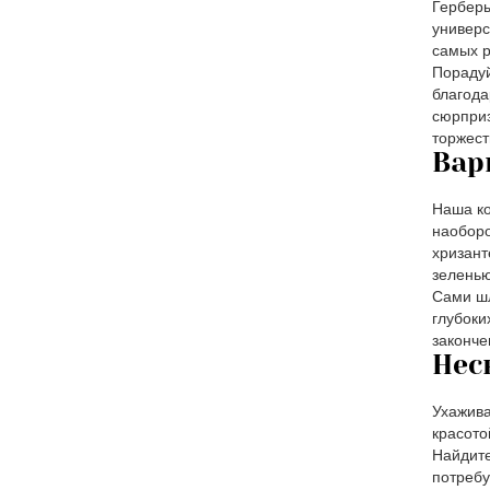
Герберы
универс
самых р
Порадуй
благода
сюрприз
торжест
Вар
Наша ко
наоборо
хризант
зеленью
Сами шл
глубоки
законче
Нес
Ухажива
красото
Найдите
потребу