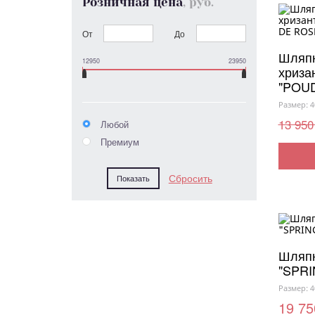
Розничная цена
, руб.
От
До
Шляпн
12950
23950
хриза
"POU
Размер: 4
13 950
Любой
Премиум
Шляпн
"SPR
Размер: 4
19 75