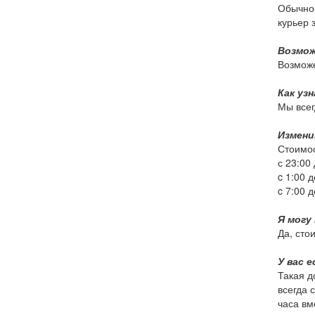
Обычно 
курьер 
Возмож
Возможе
Как уз
Мы всег
Измени
Стоимос
с 23:00 
c 1:00 д
c 7:00 д
Я могу
Да, сто
У вас 
Такая д
всегда 
часа вм