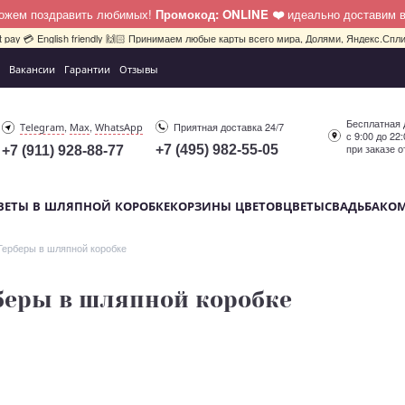
можем поздравить любимых!
Промокод: ONLINE ❤️
идеально доставим 
bit pay 💳 English friendly 🙌🏻 Принимаем любые карты всего мира, Долями, Яндекс.Сплит
Вакансии
Гарантии
Отзывы
Бесплатная 
,
,
Приятная доставка 24/7
Telegram
Max
WhatsApp
с 9:00 до 22
при заказе о
+7 (495) 982-55-05
+7 (911) 928-88-77
ВЕТЫ В ШЛЯПНОЙ КОРОБКЕ
КОРЗИНЫ ЦВЕТОВ
ЦВЕТЫ
СВАДЬБА
КО
Герберы в шляпной коробке
беры в шляпной коробке