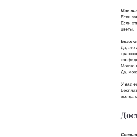
Мне вы
Если за
Если от
цветы.
Безопа
Да, это
транзак
конфиде
Можно л
Да, мож
У вас 
Бесплат
всегда 
Дос
Связыв