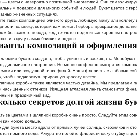
 — цветы с невероятно позитивной энергетикой. Они символизирую
альным подарком для многих событий и людей. Букет цветов с ге
азных жизненных ситуациях.
те такой композицией близкого друга, любимую маму или коллегу в
рности человеку, который вам помог. Герберы прекрасное дополне
ом без всякого повода, когда хочется поделиться хорошим настро
вах, и в кругу самых близких и родных.
ианты композиций и оформлени
ллекция букетов создана, чтобы удивлять и восхищать. Монобукет и
т, динамичное настроение. Не менее эффектно смотрятся композиц
емами или воздушной гипсофилой. Наши флористы с любовью соби
, чтобы подчеркнуть природную красоту цветов.
япные коробки также являются частью дизайна. Мы предлагаем па
х насыщенных оттенков. Изящная атласная лента становится фи
нный и праздничный вид.
колько секретов долгой жизни бу
ть за цветами в шляпной коробке очень просто. Следуйте этим сов
й как можно дольше.
 для букета место вдали от прямых лучей солнца, сквозняков и от
ется немного воды. Аккуратно полейте флористическую губку в ц