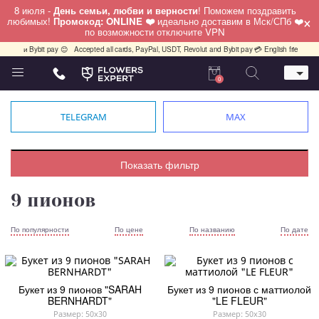
8 июля -
День семьи, любви и верности
! Поможем поздравить
×
любимых!
Промокод: ONLINE ❤️
идеально доставим в Мск/СПб ❤️
по возможности отключите VPN
t и Bybit pay 😊
Accepted all cards, PayPal, USDT, Revolut and Bybit pay 💳 English friendly 🙌
0
Телефон
+7 (495) 982-55-05
TELEGRAM
MAX
Whatsapp / Telegram / Viber
+7 (911) 928-84-77
Москва, Бауманская 20 стр 7
Показать фильтр
работаем круглосуточно
9 пионов
По популярности
По цене
По названию
По дате
Букет из 9 пионов "SARAH
Букет из 9 пионов с маттиолой
BERNHARDT"
"LE FLEUR"
Размер: 50x30
Размер: 50x30