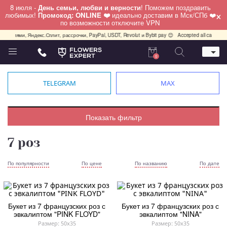
8 июля -
День семьи, любви и верности
! Поможем поздравить
×
любимых!
Промокод: ONLINE ❤️
идеально доставим в Мск/СПб ❤️
по возможности отключите VPN
, Долями, Яндекс.Сплит, рассрочки, PayPal, USDT, Revolut и Bybit pay 😊
Accepted all cards, Pay
0
Телефон
+7 (495) 982-55-05
TELEGRAM
MAX
Whatsapp / Telegram / Viber
+7 (911) 928-84-77
Москва, Бауманская 20 стр 7
Показать фильтр
работаем круглосуточно
7 роз
По популярности
По цене
По названию
По дате
Букет из 7 французских роз с
Букет из 7 французских роз с
эвкалиптом "PINK FLOYD"
эвкалиптом "NINA"
Размер: 50x35
Размер: 50x35