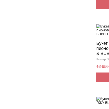
Букет 
пионо
& BU
Размер: 5
12 950