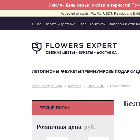
8 июля -
День семьи, любви и верности
! По
Accepted all cards, PayPal, USDT, Revolut and By
О нас
Оплата и доставка
Блог
Контакты
Вопросы и ответы
ЛЕТО
ПИОНЫ ❤️
БУКЕТЫ
ПРЕМИУМ
РОЗЫ
ПОДАРКИ
Ц
Белые пионы
Главная страница
Каталог
Пионы ❤️
Бел
БЕЛЫЕ ПИОНЫ
Розничная цена
, руб.