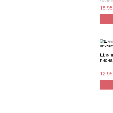
Размер: 5
18 95
Шляпн
пиона
12 95