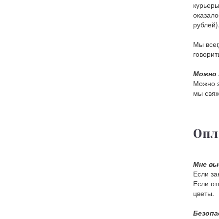
курьеры
оказало
рублей)
Мы всег
говорить
Можно 
Можно з
мы свяж
Опл
Мне вы
Если за
Если от
цветы.
Безопа