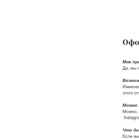
Офо
Мне пр
Да, мы 
Возмож
Изменен
этого о
Можно 
Можно, 
Instagr
Что де
Если вы