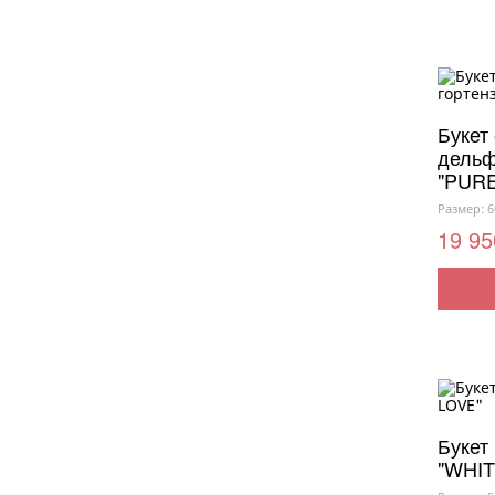
Букет
дельф
"PUR
Размер: 6
19 95
Букет
"WHIT