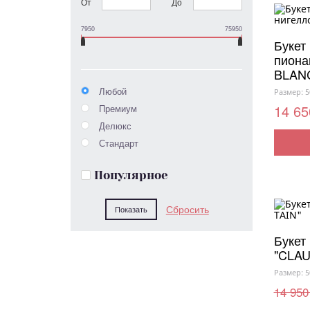
От
До
7950
75950
Букет 
пиона
BLAN
Любой
Размер: 5
14 65
Премиум
Делюкс
Стандарт
Популярное
Букет
"CLAU
Размер: 5
14 950