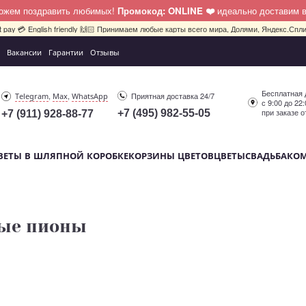
можем поздравить любимых!
Промокод: ONLINE ❤️
идеально доставим 
bit pay 💳 English friendly 🙌🏻 Принимаем любые карты всего мира, Долями, Яндекс.Сплит
Вакансии
Гарантии
Отзывы
Бесплатная 
,
,
Приятная доставка 24/7
Telegram
Max
WhatsApp
с 9:00 до 22
при заказе о
+7 (495) 982-55-05
+7 (911) 928-88-77
ВЕТЫ В ШЛЯПНОЙ КОРОБКЕ
КОРЗИНЫ ЦВЕТОВ
ЦВЕТЫ
СВАДЬБА
КО
ые пионы