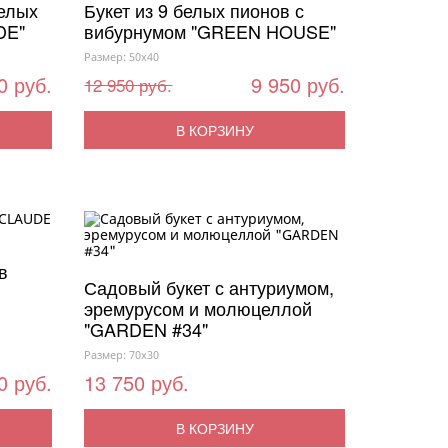
белых
Букет из 9 белых пионов с
DE"
вибурнумом "GREEN HOUSE"
Размер: 50x40
0 руб.
9 950 руб.
12 950 руб.
В КОРЗИНУ
в
Садовый букет с антуриумом,
эремурусом и молюцеллой
"GARDEN #34"
Размер: 70x30
0 руб.
13 750 руб.
В КОРЗИНУ