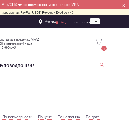
×
в Мск/СПб ❤️ по возможности отключите VPN
, рассрочки, PayPal, USDT, Revolut и Bybit pay 😊
Москва
Вход
Регистрация
Санкт-Петербург
доставка в пределах МКАД
:00 в интервале 4 часа
т 9 990 руб.
0
МУ
ПОВОД
ПО ЦЕНЕ
По популярности
По цене
По названию
По дате