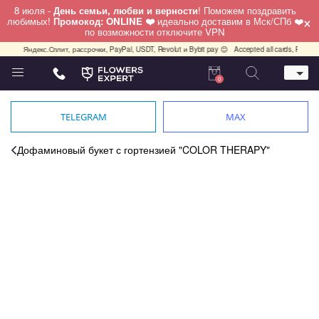
8 июля -
День семьи, любви и верности
! Поможем поздравить
×
любимых!
Промокод: ONLINE ❤️
идеально доставим в Мск/СПб ❤️
по возможности отключите VPN
, Яндекс.Сплит, рассрочки, PayPal, USDT, Revolut и Bybit pay 😊
Accepted all cards, PayPal, US
0
Телефон
+7 (495) 982-55-05
TELEGRAM
MAX
Whatsapp / Telegram / Viber
+7 (911) 928-84-77
Дофаминовый букет с гортензией "COLOR THERAPY"
Москва, Бауманская 20 стр 7
работаем круглосуточно