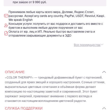
при заказе от
9 990 руб.
Принимаем любые карты всего мира, Долями, Яндекс.Сплит,
рассрочки. Accept any cards any country, PayPal, USDT, Revolut, Kaspi.
We speak English
Консьерж услуги: получить от вас подарок и доставить его вместе с
букетом и выполним любые другие поручения от вас
Оплата от юр. лиц и ИП. Реально быстро выставляем счета и
отправляем закрывающие документы в ЭДО
Все преимущества
ОПИСАНИЕ
«COLOR THERAPY» — трендовый дофаминовый букет с гортензией,
созданный для ярких эмоций и хорошего настроения. Сочные оттенки,
выразительные цветовые сочетания и объёмная форма делают
композицию по-настоящему заметной и современной. Этот букет
заряжает энергией, привлекает внимание с первого взгляда и
становится настоящим воплощением цветочной радости.
СЛУЖБА ПОДДЕРЖКИ