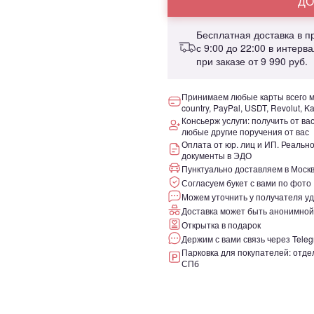
ДО
Бесплатная доставка в 
с 9:00 до 22:00 в интерв
при заказе от
9 990 руб.
Принимаем любые карты всего ми
country, PayPal, USDT, Revolut, K
Консьерж услуги: получить от ва
любые другие поручения от вас
Оплата от юр. лиц и ИП. Реаль
документы в ЭДО
Пунктуально доставляем в Москв
Согласуем букет с вами по фото
Можем уточнить у получателя уд
Доставка может быть анонимной
Открытка в подарок
Держим с вами связь через Teleg
Парковка для покупателей: отдел
СПб