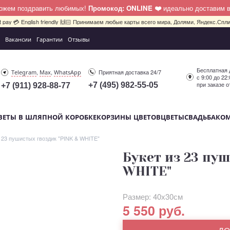
можем поздравить любимых!
Промокод: ONLINE ❤️
идеально доставим 
bit pay 💳 English friendly 🙌🏻 Принимаем любые карты всего мира, Долями, Яндекс.Сплит
Вакансии
Гарантии
Отзывы
Бесплатная 
,
,
Приятная доставка 24/7
Telegram
Max
WhatsApp
с 9:00 до 22
при заказе о
+7 (495) 982-55-05
+7 (911) 928-88-77
ВЕТЫ В ШЛЯПНОЙ КОРОБКЕ
КОРЗИНЫ ЦВЕТОВ
ЦВЕТЫ
СВАДЬБА
КО
з 23 пушистых гвоздик "PINK & WHITE"
Букет из 23 пу
WHITE"
Размер: 40х30см
5 550 руб.