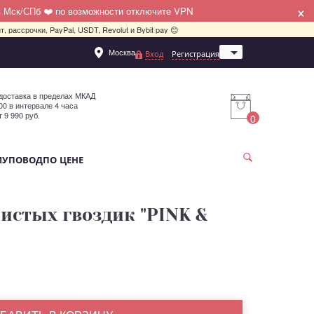
×
в Мск/СПб ❤️ по возможности отключите VPN
, рассрочки, PayPal, USDT, Revolut и Bybit pay 😊
Москва
Вход
Регистрация
Санкт-Петербург
доставка в пределах МКАД
:00 в интервале 4 часа
т 9 990 руб.
0
МУ
ПОВОД
ПО ЦЕНЕ
шистых гвоздик "PINK &