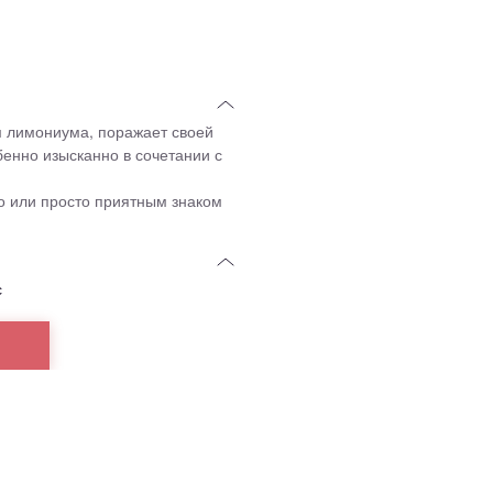
м лимониума, поражает своей
бенно изысканно в сочетании с
во или просто приятным знаком
с