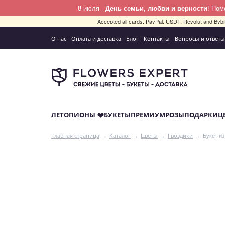
8 июля -
День семьи, любви и верности
! По
Accepted all cards, PayPal, USDT, Revolut and By
О нас
Оплата и доставка
Блог
Контакты
Вопросы и ответы
ЛЕТО
ПИОНЫ ❤️
БУКЕТЫ
ПРЕМИУМ
РОЗЫ
ПОДАРКИ
Ц
Букет и
Главная страница
Каталог
Цветы
Гвоздики