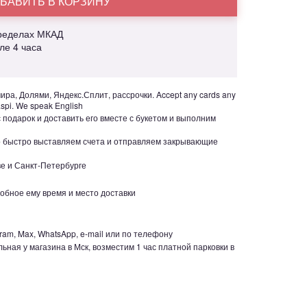
БАВИТЬ В КОРЗИНУ
пределах МКАД
але 4 часа
ра, Долями, Яндекс.Сплит, рассрочки. Accept any cards any
aspi. We speak English
с подарок и доставить его вместе с букетом и выполним
но быстро выставляем счета и отправляем закрывающие
е и Санкт-Петербурге
обное ему время и место доставки
ram, Max, WhatsApp, e-mail или по телефону
ьная у магазина в Мск, возместим 1 час платной парковки в