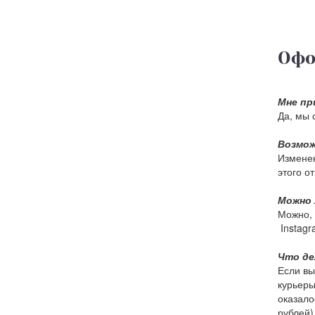
Офо
Мне пр
Да, мы 
Возмож
Изменен
этого о
Можно 
Можно, 
Instagr
Что де
Если вы
курьеры
оказало
рублей)