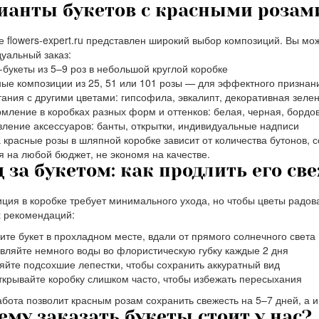
ианты букетов с красными розам
е flowers-expert.ru представлен широкий выбор композиций. Вы мо
уальный заказ:
букеты из 5–9 роз в небольшой круглой коробке
е композиции из 25, 51 или 101 розы — для эффектного признан
ания с другими цветами: гипсофила, эвкалипт, декоративная зеле
ление в коробках разных форм и оттенков: белая, черная, бордо
ление аксессуаров: банты, открытки, индивидуальные надписи
 красные розы в шляпной коробке зависит от количества бутонов, с
 на любой бюджет, не экономя на качестве.
д за букетом: как продлить его св
ция в коробке требует минимального ухода, но чтобы цветы радов
 рекомендаций:
ите букет в прохладном месте, вдали от прямого солнечного света
вляйте немного воды во флористическую губку каждые 2 дня
яйте подсохшие лепестки, чтобы сохранить аккуратный вид
ткрывайте коробку слишком часто, чтобы избежать пересыхания
абота позволит красным розам сохранить свежесть на 5–7 дней, а и
ему заказать букеты стоит у нас?