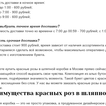
ть доставки в ночное время:
до 1:00 -
600 рублей
;
о 7:00 -
900 рублей
;
о 9:00 -
600 рублей
;
 выбрать точное время доставки?
имость доставки точно ко времени с 7:00 до 00:59 -
700 рублей
; с 1:
есть срочная доставка?
оставка стоит
900 рублей
, время зависит от наличия ассортимента
стараемся сделать всё возможное, чтобы максимально оперативно д
есте с изготовлением букета.
те купить красные розы в шляпной коробке в Москве прямо сейчас н
ающийся способ выразить свои чувства. Композиция из алых бутон
ение, подчёркивая значимость момента. Такой букет цветов с крас
 восхищении без слов. У нас вы можете заказать красные розы в ш
и.
имущества красных роз в шляпно
 коробка — это не просто упаковка, а продуманное дизайнерское 