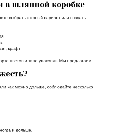
и в шляпной коробке
жете выбрать готовый вариант или создать
ия
нь
вая, крафт
орта цветов и типа упаковки. Мы предлагаем
ежесть?
али как можно дольше, соблюдайте несколько
ногда и дольше.