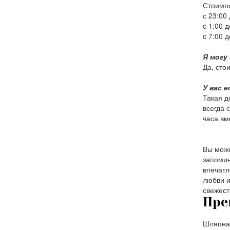
Стоимос
с 23:00 
c 1:00 д
c 7:00 д
Я могу
Да, сто
У вас 
Такая д
всегда 
часа вм
Вы може
запомин
впечатл
любви и
свежест
Пре
Шляпная