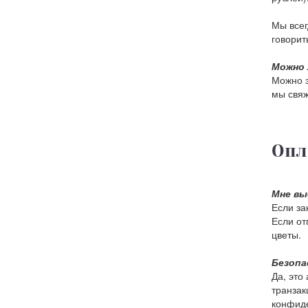
Мы всег
говорить
Можно 
Можно з
мы свяж
Опл
Мне вы
Если за
Если от
цветы.
Безопа
Да, это
транзак
конфиде