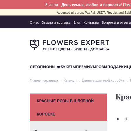
8 июля -
День семьи, любви и верности
! По
Accepted all cards, PayPal, USDT, Revolut and By
О нас
Оплата и доставка
Блог
Контакты
Вопросы и ответы
ЛЕТО
ПИОНЫ ❤️
БУКЕТЫ
ПРЕМИУМ
РОЗЫ
ПОДАРКИ
Ц
Главная страница
Каталог
Цветы в шляпной коробке
Кра
КРАСНЫЕ РОЗЫ В ШЛЯПНОЙ
КОРОБКЕ
◄
1