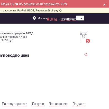
×
в Мск/СПб ❤️ по возможности отключите VPN
, рассрочки, PayPal, USDT, Revolut и Bybit pay 😊
Москва
Вход
Регистрация
Санкт-Петербург
доставка в пределах МКАД
:00 в интервале 4 часа
т 9 990 руб.
0
МУ
ПОВОД
ПО ЦЕНЕ
По популярности
По цене
По названию
По дате