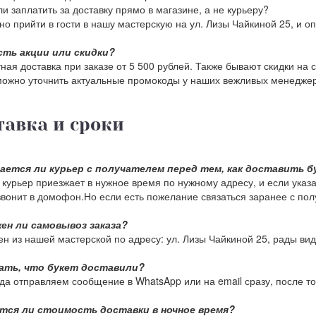
и заплатить за доставку прямо в магазине, а не курьеру?
но прийти в гости в нашу мастерскую на ул. Лизы Чайкиной 25, и оп
есть акции или скидки?
ная доставка при заказе от 5 500 рублей. Также бывают скидки на
можно уточнить актуальные промокоды у наших вежливых менеджер
тавка и сроки
ается ли курьер с получателем перед тем, как доставить б
курьер приезжает в нужное время по нужному адресу, и если указа
звонит в домофон.Но если есть пожелание связаться заранее с пол
ен ли самовывоз заказа?
н из нашей мастерской по адресу: ул. Лизы Чайкиной 25, рады виде
нать, что букет доставили?
да отправляем сообщение в WhatsApp или на email сразу, после тог
тся ли стоимость доставки в ночное время?