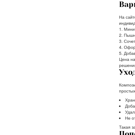
Вар
На сайт
индивид
Мини-
Пышны
Сочет
Оформ
Добав
Цена на
решения
Ухо
Компози
простых
Хран
Доба
Удал
Не о
Такая з
Поч