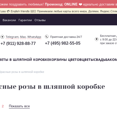
можем поздравить любимых!
Промокод: ONLINE ❤️
идеально доставим 
bit pay 💳 English friendly 🙌🏻 Принимаем любые карты всего мира, Долями, Яндекс.Сплит
Вакансии
Гарантии
Отзывы
Бесплатная 
,
,
Приятная доставка 24/7
Telegram
Max
WhatsApp
с 9:00 до 22
при заказе о
+7 (495) 982-55-05
+7 (911) 928-88-77
ВЕТЫ В ШЛЯПНОЙ КОРОБКЕ
КОРЗИНЫ ЦВЕТОВ
ЦВЕТЫ
СВАДЬБА
КО
Красные розы в шляпной коробке
сные розы в шляпной коробке
2
Показать все