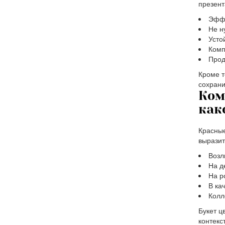
презент
Эффе
Не н
Усто
Комп
Прод
Кроме т
сохрани
Ком
как
Красные
выразит
Возл
На д
На р
В ка
Колл
Букет ц
контекс