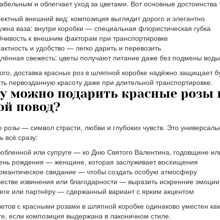
абельным и облегчает уход за цветами. Вот основные достоинства 
ктный внешний вид: композиция выглядит дорого и элегантно
ужна ваза: внутри коробки — специальная флористическая губка
йчивость к внешним факторам при транспортировке
актность и удобство — легко дарить и перевозить
лённая свежесть: цветы получают питание даже без подмены воды
ого, доставка красных роз в шляпной коробке надёжно защищает б
ть первозданную красоту даже при длительной транспортировке.
у можно подарить красные розы 
ой повод?
 розы — символ страсти, любви и глубоких чувств. Это универсаль
ь всё сразу:
юбленной или супруге — ко Дню Святого Валентина, годовщине ил
ень рождения — женщине, которая заслуживает восхищения
омантическое свидание — чтобы создать особую атмосферу
честве извинения или благодарности — выразить искренние эмоции
еге или партнёру — сдержанный вариант с ярким акцентом
ветов с красными розами в шляпной коробке одинаково уместен как
те, если композиция выдержана в лаконичном стиле.