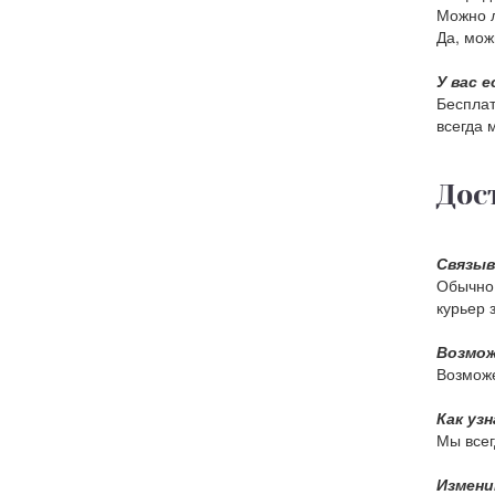
Можно л
Да, мож
У вас 
Бесплат
всегда 
Дос
Связыв
Обычно 
курьер 
Возмож
Возможе
Как уз
Мы всег
Измени