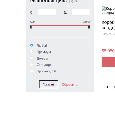
Розничная цена
, руб.
От
До
Короб
7448
89950
сердц
Размер: 4
Любой
55 950
Премиум
Делюкс
Стандарт
Прочее < 19
◄