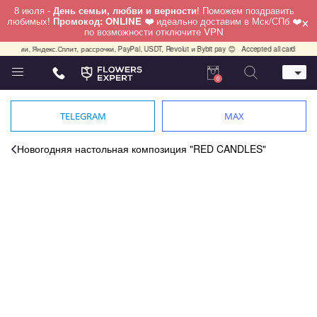
8 июля -
День семьи, любви и верности
! Поможем поздравить
×
любимых!
Промокод: ONLINE ❤️
идеально доставим в Мск/СПб ❤️
по возможности отключите VPN
 Долями, Яндекс.Сплит, рассрочки, PayPal, USDT, Revolut и Bybit pay 😊
Accepted all cards, PayP
0
Телефон
+7 (495) 982-55-05
TELEGRAM
MAX
Whatsapp / Telegram / Viber
+7 (911) 928-84-77
Новогодняя настольная композиция "RED CANDLES"
Москва, Бауманская 20 стр 7
работаем круглосуточно