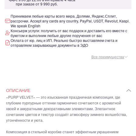
при заказе от
9 990 руб.
Принимаем любые карты всего мира, Долями, Яндекс.Сплит,
рассрочки. Accept any cards any country, PayPal, USDT, Revolut, Kaspi.
We speak English
Консьерж услуги: получить от вас подарок и доставить его вместе с
букетом и выполним любые другие поручения от вас
Оплата от юр. лиц и ИП. Реально быстро выставляем счета и
отправляем закрывающие документы в ЭДО
Все преимущества
ОПИСАНИЕ
«PURP VELVET» — это изысканная праздничная композиция, где
глубокие пурпурные оттенки гармонично сочетаются с ароматной
хвоей и аккуратными декоративными элементами. Элегантное
сочетание цветов и текстур создаёт атмосферу зимнего волшебства,
утончённости и уюта.
Композиция в стильной коробке станет эффектным украшением