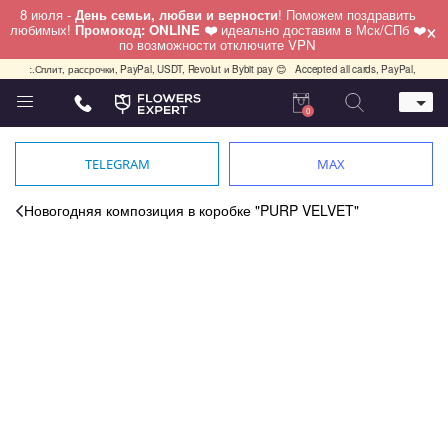
8 июля -
День семьи, любви и верности
! Поможем поздравить
×
любимых!
Промокод: ONLINE ❤️
идеально доставим в Мск/СПб ❤️
по возможности отключите VPN
ндекс.Сплит, рассрочки, PayPal, USDT, Revolut и Bybit pay 😊
Accepted all cards, PayPal, USDT, 
0
Телефон
+7 (495) 982-55-05
TELEGRAM
MAX
Whatsapp / Telegram / Viber
+7 (911) 928-84-77
Новогодняя композиция в коробке "PURP VELVET"
Москва, Бауманская 20 стр 7
работаем круглосуточно