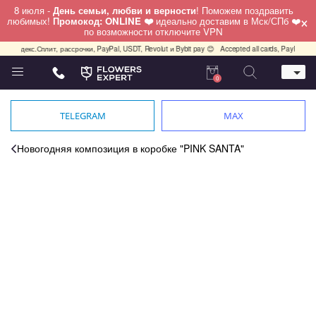
8 июля -
День семьи, любви и верности
! Поможем поздравить
×
любимых!
Промокод: ONLINE ❤️
идеально доставим в Мск/СПб ❤️
по возможности отключите VPN
, Яндекс.Сплит, рассрочки, PayPal, USDT, Revolut и Bybit pay 😊
Accepted all cards, PayPal, US
0
Телефон
+7 (495) 982-55-05
TELEGRAM
MAX
Whatsapp / Telegram / Viber
+7 (911) 928-84-77
Новогодняя композиция в коробке "PINK SANTA"
Москва, Бауманская 20 стр 7
работаем круглосуточно