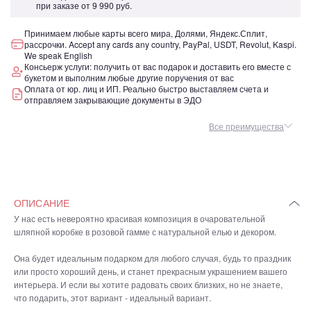
при заказе от
9 990 руб.
Принимаем любые карты всего мира, Долями, Яндекс.Сплит,
рассрочки. Accept any cards any country, PayPal, USDT, Revolut, Kaspi.
We speak English
Консьерж услуги: получить от вас подарок и доставить его вместе с
букетом и выполним любые другие поручения от вас
Оплата от юр. лиц и ИП. Реально быстро выставляем счета и
отправляем закрывающие документы в ЭДО
Все преимущества
ОПИСАНИЕ
У нас есть невероятно красивая композиция в очаровательной
шляпной коробке в розовой гамме с натуральной елью и декором.
Она будет идеальным подарком для любого случая, будь то праздник
или просто хороший день, и станет прекрасным украшением вашего
интерьера. И если вы хотите радовать своих близких, но не знаете,
что подарить, этот вариант - идеальный вариант.