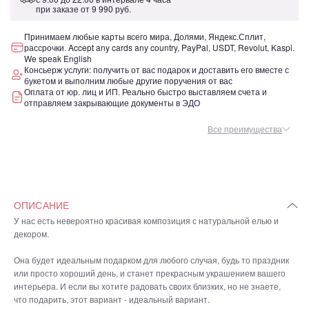
при заказе от
9 990 руб.
Принимаем любые карты всего мира, Долями, Яндекс.Сплит,
рассрочки. Accept any cards any country, PayPal, USDT, Revolut, Kaspi.
We speak English
Консьерж услуги: получить от вас подарок и доставить его вместе с
букетом и выполним любые другие поручения от вас
Оплата от юр. лиц и ИП. Реально быстро выставляем счета и
отправляем закрывающие документы в ЭДО
Все преимущества
ОПИСАНИЕ
У нас есть невероятно красивая композиция с натуральной елью и
декором.
Она будет идеальным подарком для любого случая, будь то праздник
или просто хороший день, и станет прекрасным украшением вашего
интерьера. И если вы хотите радовать своих близких, но не знаете,
что подарить, этот вариант - идеальный вариант.