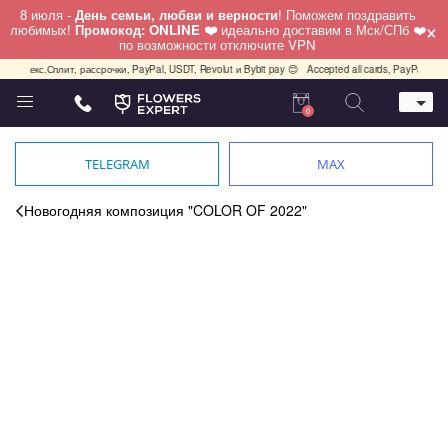
8 июля -
День семьи, любви и верности
! Поможем поздравить
×
любимых!
Промокод: ONLINE ❤️
идеально доставим в Мск/СПб ❤️
по возможности отключите VPN
 Яндекс.Сплит, рассрочки, PayPal, USDT, Revolut и Bybit pay 😊
Accepted all cards, PayPal, USD
0
Телефон
+7 (495) 982-55-05
TELEGRAM
MAX
Whatsapp / Telegram / Viber
+7 (911) 928-84-77
Новогодняя композиция "COLOR OF 2022"
Москва, Бауманская 20 стр 7
работаем круглосуточно