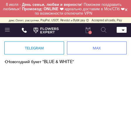
8 июля -
День семьи, любви и верности
! Поможем поздравить
×
любимых!
Промокод: ONLINE ❤️
идеально доставим в Мск/СПб ❤️
по возможности отключите VPN
и, Яндекс.Сплит, рассрочки, PayPal, USDT, Revolut и Bybit pay 😊
Accepted all cards, PayPal, US
0
Телефон
+7 (495) 982-55-05
TELEGRAM
MAX
Whatsapp / Telegram / Viber
+7 (911) 928-84-77
Новогодний букет "BLUE & WHITE"
Москва, Бауманская 20 стр 7
работаем круглосуточно