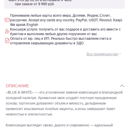
при заказе от
9 990 руб.
Принимаем любые карты всего мира, Долями, Яндекс.Сплит,
рассрочки. Accept any cards any country, PayPal, USDT, Revolut, Kaspi.
We speak English
Консьерж услуги: получить от вас подарок и доставить его вместе с
букетом и выполним любые другие поручения от вас
Оплата от юр. лиц и ИП. Реально быстро выставляем счета и
отправляем закрывающие документы в ЭДО
Все преимущества
ОПИСАНИЕ
«BLUE & WHITE» — это утончённая зимняя композиция в благородной
холодной палитре. Ароматная хвоя создаёт плотную праздничную
основу, гортензия добавляет объём и мягкость, дельфиниум
привносит изысканные голубые акценты, а розы завершают букет
нежностью и элегантностью.
Композиция выглядит свежо, дорого и современно — идеальный