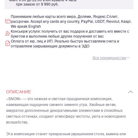
при заказе от
9 990 руб.
Принимаем любые карты всего мира, Долями, Яндекс.Сплит,
рассрочки. Accept any cards any country, PayPal, USDT, Revolut, Kaspi.
We speak English
Консьерж услуги: получить от вас подарок и доставить его вместе с
букетом и выполним любые другие поручения от вас
Оплата от юр. лиц и ИП. Реально быстро выставляем счета и
отправляем закрывающие документы в ЭДО
Все преимущества
ОПИСАНИЕ
«SNOW» — это нежная и светлая праздничная композиция,
навевающая ощущение свежего зимнего утра. Хвойные ветви,
аккуратно дополненные декоративными элементами в спокойных
светлых оттенках, создают атмосферу чистоты, уюта и новогоднего
волшебства.
Эта композиция станет прекрасным украшением стола, камина или