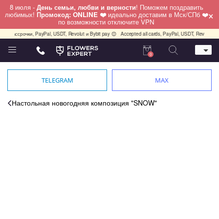
8 июля -
День семьи, любви и верности
! Поможем поздравить
×
любимых!
Промокод: ONLINE ❤️
идеально доставим в Мск/СПб ❤️
по возможности отключите VPN
, рассрочки, PayPal, USDT, Revolut и Bybit pay 😊
Accepted all cards, PayPal, USDT, Revolut an
0
Телефон
+7 (495) 982-55-05
TELEGRAM
MAX
Whatsapp / Telegram / Viber
+7 (911) 928-84-77
Настольная новогодняя композиция "SNOW"
Москва, Бауманская 20 стр 7
работаем круглосуточно