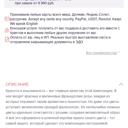
при заказе от
9 990 руб.
Принимаем любые карты всего мира, Долями, Яндекс.Сплит,
рассрочки. Accept any cards any country, PayPal, USDT, Revolut, Kaspi.
We speak English
Консьерж услуги: получить от вас подарок и доставить его вместе с
букетом и выполним любые другие поручения от вас
Оплата от юр. лиц и ИП. Реально быстро выставляем счета и
отправляем закрывающие документы в ЭДО
Все преимущества
ОПИСАНИЕ
Красота и изысканность – вот главные качества этой композиции. В
нее входят красные и малиновые французские розы, каждая из
которых поражает своим ароматом и пышностью. Но даже эти цветы
уступают великолепию орхидей фаленопсис. Их необычайно нежные
цветы идеально сочетаются с розами, создавая великолепный образ.
А всё это оформлено в шляпной коробке яркого синего цвета – тот
самый акцент, который сделает эту композицию неотразимой.