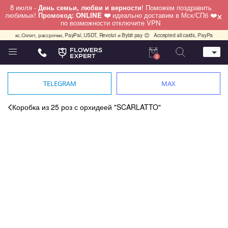
8 июля -
День семьи, любви и верности
! Поможем поздравить
×
любимых!
Промокод: ONLINE ❤️
идеально доставим в Мск/СПб ❤️
по возможности отключите VPN
кс.Сплит, рассрочки, PayPal, USDT, Revolut и Bybit pay 😊
Accepted all cards, PayPal, USDT, Rev
0
Телефон
+7 (495) 982-55-05
TELEGRAM
MAX
Whatsapp / Telegram / Viber
+7 (911) 928-84-77
Коробка из 25 роз с орхидеей "SCARLATTO"
Москва, Бауманская 20 стр 7
работаем круглосуточно