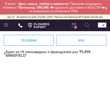
8 июля -
День семьи, любви и верности
! Поможем поздравить
×
любимых!
Промокод: ONLINE ❤️
идеально доставим в Мск/СПб ❤️
по возможности отключите VPN
pay 😊
Accepted all cards, PayPal, USDT, Revolut and Bybit pay 💳 English friendly 🙌🏻 Принима
0
Телефон
+7 (495) 982-55-05
TELEGRAM
MAX
Whatsapp / Telegram / Viber
+7 (911) 928-84-77
Букет из 19 пионовидных и французских роз "PLAYA
MANSFIELD"
Москва, Бауманская 20 стр 7
работаем круглосуточно