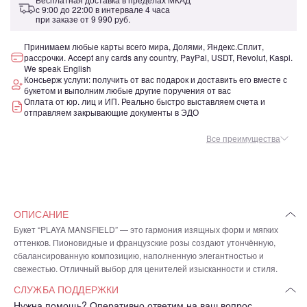
с 9:00 до 22:00 в интервале 4 часа
при заказе от
9 990 руб.
Принимаем любые карты всего мира, Долями, Яндекс.Сплит,
рассрочки. Accept any cards any country, PayPal, USDT, Revolut, Kaspi.
We speak English
Консьерж услуги: получить от вас подарок и доставить его вместе с
букетом и выполним любые другие поручения от вас
Оплата от юр. лиц и ИП. Реально быстро выставляем счета и
отправляем закрывающие документы в ЭДО
Все преимущества
ОПИСАНИЕ
Букет “PLAYA MANSFIELD” — это гармония изящных форм и мягких
оттенков. Пионовидные и французские розы создают утончённую,
сбалансированную композицию, наполненную элегантностью и
свежестью. Отличный выбор для ценителей изысканности и стиля.
СЛУЖБА ПОДДЕРЖКИ
Нужна помощь? Оперативно ответим на ваш вопрос