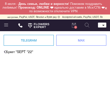
8 июля -
День семьи, любви и верности
! Поможем поздравить
×
любимых!
Промокод: ONLINE ❤️
идеально доставим в Мск/СПб ❤️
по возможности отключите VPN
ит, рассрочки, PayPal, USDT, Revolut и Bybit pay 😊
Accepted all cards, PayPal, USDT, Revolut a
0
Телефон
+7 (495) 982-55-05
TELEGRAM
MAX
Whatsapp / Telegram / Viber
+7 (911) 928-84-77
Букет "SEPT "22"
Москва, Бауманская 20 стр 7
работаем круглосуточно