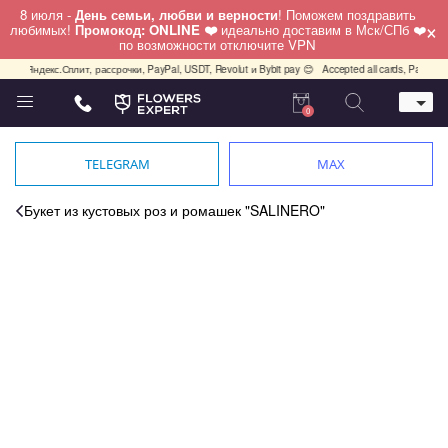
8 июля -
День семьи, любви и верности
! Поможем поздравить
×
любимых!
Промокод: ONLINE ❤️
идеально доставим в Мск/СПб ❤️
по возможности отключите VPN
декс.Сплит, рассрочки, PayPal, USDT, Revolut и Bybit pay 😊
Accepted all cards, PayPal, USDT, 
0
Телефон
+7 (495) 982-55-05
TELEGRAM
MAX
Whatsapp / Telegram / Viber
+7 (911) 928-84-77
Букет из кустовых роз и ромашек "SALINERO"
Москва, Бауманская 20 стр 7
работаем круглосуточно