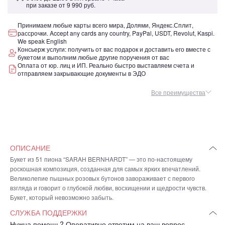
при заказе от
9 990 руб.
Принимаем любые карты всего мира, Долями, Яндекс.Сплит,
рассрочки. Accept any cards any country, PayPal, USDT, Revolut, Kaspi.
We speak English
Консьерж услуги: получить от вас подарок и доставить его вместе с
букетом и выполним любые другие поручения от вас
Оплата от юр. лиц и ИП. Реально быстро выставляем счета и
отправляем закрывающие документы в ЭДО
Все преимущества
ОПИСАНИЕ
Букет из 51 пиона “SARAH BERNHARDT” — это по-настоящему
роскошная композиция, созданная для самых ярких впечатлений.
Великолепие пышных розовых бутонов завораживает с первого
взгляда и говорит о глубокой любви, восхищении и щедрости чувств.
Букет, который невозможно забыть.
СЛУЖБА ПОДДЕРЖКИ
Нужна помощь? Оперативно ответим на ваш вопрос