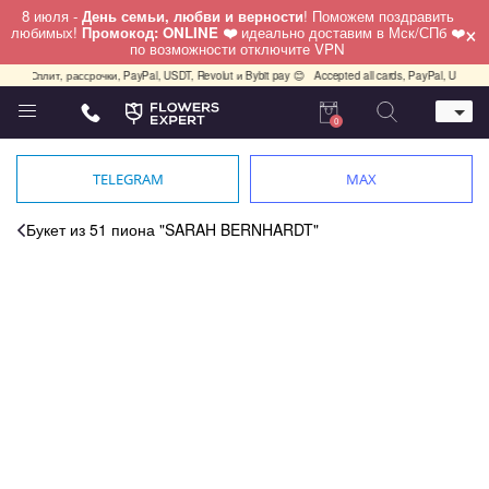
8 июля -
День семьи, любви и верности
! Поможем поздравить
×
любимых!
Промокод: ONLINE ❤️
идеально доставим в Мск/СПб ❤️
по возможности отключите VPN
лит, рассрочки, PayPal, USDT, Revolut и Bybit pay 😊
Accepted all cards, PayPal, USDT, Revolut 
0
Телефон
+7 (495) 982-55-05
TELEGRAM
MAX
Whatsapp / Telegram / Viber
+7 (911) 928-84-77
Букет из 51 пиона "SARAH BERNHARDT"
Москва, Бауманская 20 стр 7
работаем круглосуточно