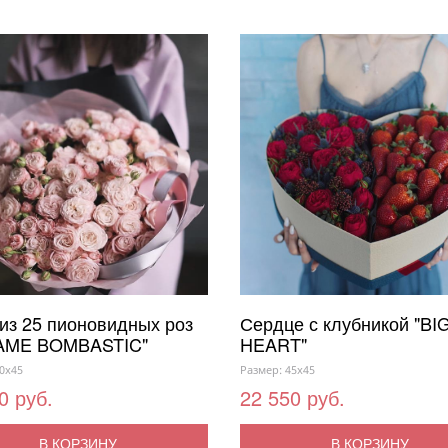
 из 25 пионовидных роз
Сердце с клубникой "BI
AME BOMBASTIC"
HEART"
0x45
Размер: 45x45
0 руб.
22 550 руб.
В КОРЗИНУ
В КОРЗИНУ