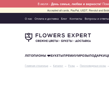
8 июля -
День семьи, любви и верности
! По
Accepted all cards, PayPal, USDT, Revolut and By
О нас
Оплата и доставка
Блог
Контакты
Вопросы и ответы
ЛЕТО
ПИОНЫ ❤️
БУКЕТЫ
ПРЕМИУМ
РОЗЫ
ПОДАРКИ
Ц
Главная страница
Каталог
Розы
Пионовидные розы