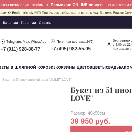
можем поздравить любимых!
Промокод: ONLINE ❤️
идеально доставим 
bit pay 💳 English friendly 🙌🏻 Принимаем любые карты всего мира, Долями, Яндекс.Сплит
Вакансии
Гарантии
Отзывы
Бесплатная 
,
,
Приятная доставка 24/7
Telegram
Max
WhatsApp
с 9:00 до 22
при заказе о
+7 (495) 982-55-05
+7 (911) 928-88-77
ВЕТЫ В ШЛЯПНОЙ КОРОБКЕ
КОРЗИНЫ ЦВЕТОВ
ЦВЕТЫ
СВАДЬБА
КО
Букет из 51 пионовидной розы "JUILET LOVE"
Букет из 51 пи
LOVE"
Размер: 40х50см
39 950 руб.