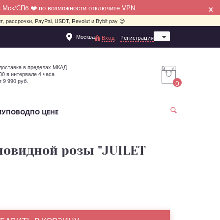
×
в Мск/СПб ❤️ по возможности отключите VPN
, рассрочки, PayPal, USDT, Revolut и Bybit pay 😊
Москва
Вход
Регистрация
Санкт-Петербург
доставка в пределах МКАД
:00 в интервале 4 часа
т 9 990 руб.
0
МУ
ПОВОД
ПО ЦЕНЕ
оновидной розы "JUILET