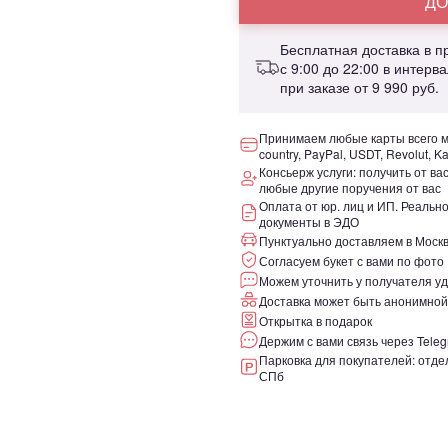
ДО
Бесплатная доставка в 
с 9:00 до 22:00 в интерв
при заказе от
9 990 руб.
Принимаем любые карты всего ми
country, PayPal, USDT, Revolut, K
Консьерж услуги: получить от ва
любые другие поручения от вас
Оплата от юр. лиц и ИП. Реаль
документы в ЭДО
Пунктуально доставляем в Москв
Согласуем букет с вами по фото
Можем уточнить у получателя уд
Доставка может быть анонимной
Открытка в подарок
Держим с вами связь через Teleg
Парковка для покупателей: отдел
СПб