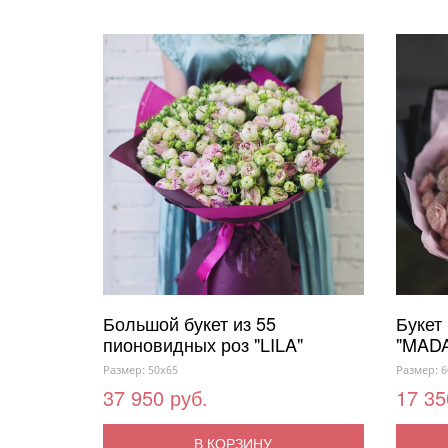
Большой букет из 55
Букет
пионовидных роз "LILA"
"MAD
Размер: 50x65
Размер: 6
37 950 руб.
17 35
В КОРЗИНУ