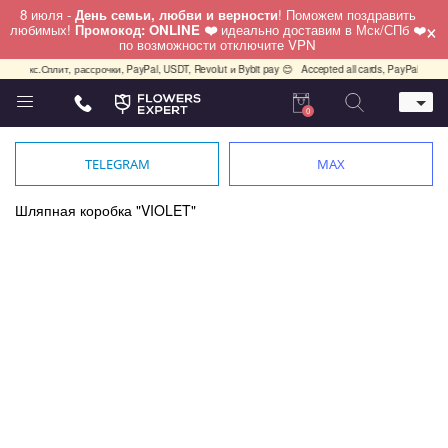
8 июля -
День семьи, любви и верности
! Поможем поздравить
×
любимых!
Промокод: ONLINE ❤️
идеально доставим в Мск/СПб ❤️
по возможности отключите VPN
Сплит, рассрочки, PayPal, USDT, Revolut и Bybit pay 😊
Accepted all cards, PayPal, USDT, Revol
0
Телефон
+7 (495) 982-55-05
TELEGRAM
MAX
Whatsapp / Telegram / Viber
+7 (911) 928-84-77
Шляпная коробка "VIOLET"
Москва, Бауманская 20 стр 7
работаем круглосуточно