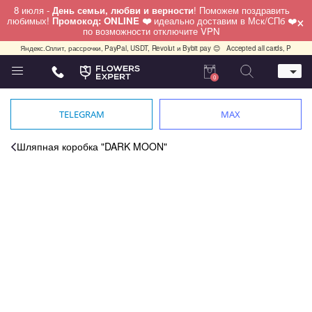
8 июля -
День семьи, любви и верности
! Поможем поздравить
×
любимых!
Промокод: ONLINE ❤️
идеально доставим в Мск/СПб ❤️
по возможности отключите VPN
ями, Яндекс.Сплит, рассрочки, PayPal, USDT, Revolut и Bybit pay 😊
Accepted all cards, PayPal,
0
Телефон
+7 (495) 982-55-05
TELEGRAM
MAX
Whatsapp / Telegram / Viber
+7 (911) 928-84-77
Шляпная коробка "DARK MOON"
Москва, Бауманская 20 стр 7
работаем круглосуточно