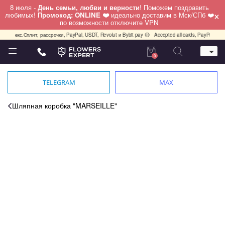
8 июля -
День семьи, любви и верности
! Поможем поздравить
×
любимых!
Промокод: ONLINE ❤️
идеально доставим в Мск/СПб ❤️
по возможности отключите VPN
екс.Сплит, рассрочки, PayPal, USDT, Revolut и Bybit pay 😊
Accepted all cards, PayPal, USDT, Re
0
Телефон
+7 (495) 982-55-05
TELEGRAM
MAX
Whatsapp / Telegram / Viber
+7 (911) 928-84-77
Шляпная коробка "MARSEILLE"
Москва, Бауманская 20 стр 7
работаем круглосуточно