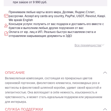
при заказе от
9 990 руб.
Принимаем любые карты всего мира, Долями, Яндекс.Сплит,
рассрочки. Accept any cards any country, PayPal, USDT, Revolut, Kaspi.
We speak English
Консьерж услуги: получить от вас подарок и доставить его вместе с
букетом и выполним любые другие поручения от вас
Оплата от юр. лиц и ИП. Реально быстро выставляем счета и
отправляем закрывающие документы в ЭДО
Все преимущества
ОПИСАНИЕ
Великолепная композиция, состоящая из прекрасных цветов
сиреневой гортензии, фиолетового клематиса, пионовидных роз и
маттиолы в фиолетовой шляпной коробке, удивит своей красотой и
элегантностью. Она воплощает в себе нежность, изысканность и
чувственность, и может стать идеальным подарком или украшением
для интерьера.
СЛУЖБА ПОДДЕРЖКИ