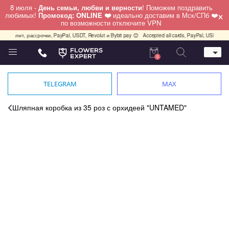
8 июля -
День семьи, любви и верности
! Поможем поздравить
×
любимых!
Промокод: ONLINE ❤️
идеально доставим в Мск/СПб ❤️
по возможности отключите VPN
т, рассрочки, PayPal, USDT, Revolut и Bybit pay 😊
Accepted all cards, PayPal, USDT, Revolut an
0
Телефон
+7 (495) 982-55-05
TELEGRAM
MAX
Whatsapp / Telegram / Viber
+7 (911) 928-84-77
Шляпная коробка из 35 роз с орхидеей "UNTAMED"
Москва, Бауманская 20 стр 7
работаем круглосуточно