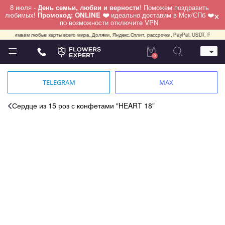
8 июля -
День семьи, любви и верности
! Поможем поздравить
×
любимых!
Промокод: ONLINE ❤️
идеально доставим в Мск/СПб ❤️
по возможности отключите VPN
ринимаем любые карты всего мира, Долями, Яндекс.Сплит, рассрочки, PayPal, USDT, Revolut и Bybit
0
Телефон
+7 (495) 982-55-05
TELEGRAM
MAX
Whatsapp / Telegram / Viber
+7 (911) 928-84-77
Сердце из 15 роз с конфетами "HEART 18"
Москва, Бауманская 20 стр 7
работаем круглосуточно