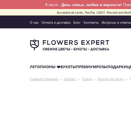
8 июля -
День семьи, любви и верности
! По
Accepted all cards, PayPal, USDT, Revolut and By
О нас
Оплата и доставка
Блог
Контакты
Вопросы и ответы
ЛЕТО
ПИОНЫ ❤️
БУКЕТЫ
ПРЕМИУМ
РОЗЫ
ПОДАРКИ
Ц
Главная страница
Каталог
Повод
Букеты на пасху