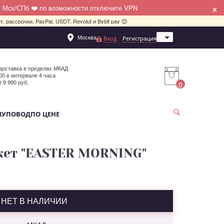
×
в Мск/СПб ❤️ по возможности отключите VPN
, рассрочки, PayPal, USDT, Revolut и Bybit pay 😊
Москва
Вход
Регистрация
Санкт-Петербург
доставка в пределах МКАД
:00 в интервале 4 часа
т 9 990 руб.
0
МУ
ПОВОД
ПО ЦЕНЕ
кет "EASTER MORNING"
НЕТ В НАЛИЧИИ