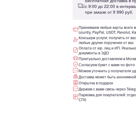
Бесплатная доставка в 
с 9:00 до 22:00 в интерв
при заказе от
9 990 руб.
Принимаем любые карты всего ми
country, PayPal, USDT, Revolut, K
Консьерж услуги: получить от ва
любые другие поручения от вас
Оплата от юр. лиц и ИП. Реаль
документы в ЭДО
Пунктуально доставляем в Москв
Согласуем букет с вами по фото
Можем уточнить у получателя уд
Доставка может быть анонимной
Открытка в подарок
Держим с вами связь через Teleg
Парковка для покупателей: отдел
СПб