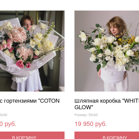
 с гортензиями "COTON
Шляпная коробка "WHI
GLOW"
0x60
Размер: 50x60
0 руб.
19 950 руб.
В КОРЗИНУ
В КОРЗИНУ