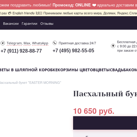
можем поздравить любимых!
Промокод: ONLINE ❤️
идеально доставим 
bit pay 💳 English friendly 🙌🏻 Принимаем любые карты всего мира, Долями, Яндекс.Сплит
Вакансии
Гарантии
Отзывы
Бесплатная 
,
,
Приятная доставка 24/7
Telegram
Max
WhatsApp
с 9:00 до 22
при заказе о
+7 (495) 982-55-05
+7 (911) 928-88-77
ВЕТЫ В ШЛЯПНОЙ КОРОБКЕ
КОРЗИНЫ ЦВЕТОВ
ЦВЕТЫ
СВАДЬБА
КО
Пасхальный букет "EASTER MORNING"
Пасхальный бу
10 650 руб.