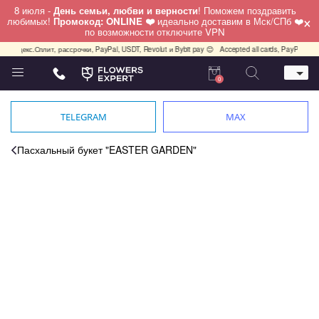
8 июля -
День семьи, любви и верности
! Поможем поздравить
×
любимых!
Промокод: ONLINE ❤️
идеально доставим в Мск/СПб ❤️
по возможности отключите VPN
декс.Сплит, рассрочки, PayPal, USDT, Revolut и Bybit pay 😊
Accepted all cards, PayPal, USDT, 
0
Телефон
+7 (495) 982-55-05
TELEGRAM
MAX
Whatsapp / Telegram / Viber
+7 (911) 928-84-77
Пасхальный букет "EASTER GARDEN"
Москва, Бауманская 20 стр 7
работаем круглосуточно