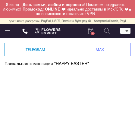
8 июля -
День семьи, любви и верности
! Поможем поздравить
×
любимых!
Промокод: ONLINE ❤️
идеально доставим в Мск/СПб ❤️
по возможности отключите VPN
кс.Сплит, рассрочки, PayPal, USDT, Revolut и Bybit pay 😊
Accepted all cards, PayPal, USDT, Re
0
Телефон
+7 (495) 982-55-05
TELEGRAM
MAX
Whatsapp / Telegram / Viber
+7 (911) 928-84-77
Пасхальная композиция "HAPPY EASTER"
Москва, Бауманская 20 стр 7
работаем круглосуточно