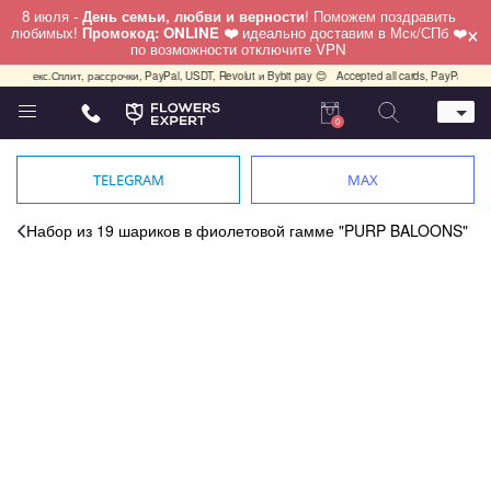
8 июля -
День семьи, любви и верности
! Поможем поздравить
×
любимых!
Промокод: ONLINE ❤️
идеально доставим в Мск/СПб ❤️
по возможности отключите VPN
декс.Сплит, рассрочки, PayPal, USDT, Revolut и Bybit pay 😊
Accepted all cards, PayPal, USDT, R
0
Телефон
+7 (495) 982-55-05
TELEGRAM
MAX
Whatsapp / Telegram / Viber
+7 (911) 928-84-77
Набор из 19 шариков в фиолетовой гамме "PURP BALOONS"
Москва, Бауманская 20 стр 7
работаем круглосуточно