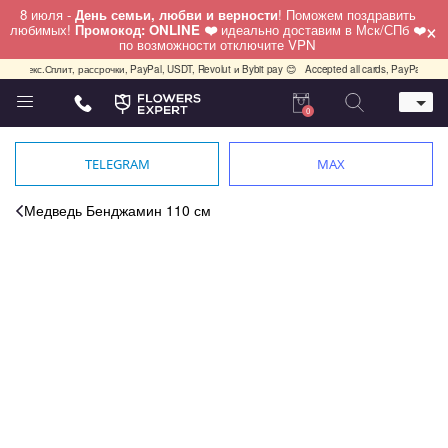
8 июля -
День семьи, любви и верности
! Поможем поздравить
×
любимых!
Промокод: ONLINE ❤️
идеально доставим в Мск/СПб ❤️
по возможности отключите VPN
 Яндекс.Сплит, рассрочки, PayPal, USDT, Revolut и Bybit pay 😊
Accepted all cards, PayPal, USDT
0
Телефон
+7 (495) 982-55-05
TELEGRAM
MAX
Whatsapp / Telegram / Viber
+7 (911) 928-84-77
Медведь Бенджамин 110 см
Москва, Бауманская 20 стр 7
работаем круглосуточно