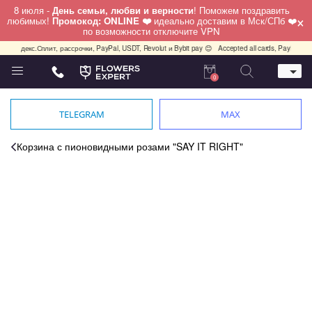
8 июля -
День семьи, любви и верности
! Поможем поздравить
×
любимых!
Промокод: ONLINE ❤️
идеально доставим в Мск/СПб ❤️
по возможности отключите VPN
и, Яндекс.Сплит, рассрочки, PayPal, USDT, Revolut и Bybit pay 😊
Accepted all cards, PayPal, US
0
Телефон
+7 (495) 982-55-05
TELEGRAM
MAX
Whatsapp / Telegram / Viber
+7 (911) 928-84-77
Корзина с пионовидными розами "SAY IT RIGHT"
Москва, Бауманская 20 стр 7
работаем круглосуточно